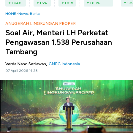
1.04
%
1.5
%
1.81
%
1.88
%
1.3
HOME
News
Berita
ANUGERAH LINGKUNGAN PROPER
Soal Air, Menteri LH Perketat
Pengawasan 1.538 Perusahaan
Tambang
Verda Nano Setiawan,
CNBC Indonesia
07 April 2026 14:28