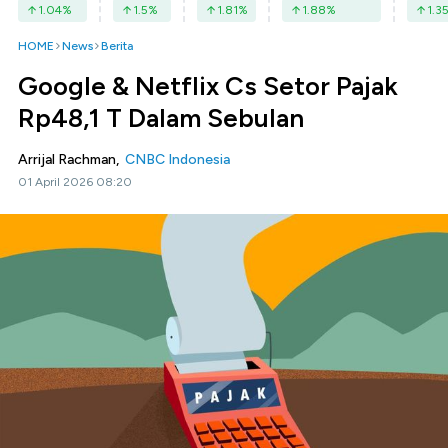
1.04
%
1.5
%
1.81
%
1.88
%
1.3
HOME
News
Berita
Google & Netflix Cs Setor Pajak
Rp48,1 T Dalam Sebulan
Arrijal Rachman,
CNBC Indonesia
01 April 2026 08:20