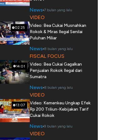
News
7 bulan yang lalu
VIDEO
Video: Bea Cukai Musnahkan
02:25
Rokok & Miras Ilegal Senilai
Puluhan Miliar
News
8 bulan yang lalu
FISCAL FOCUS
Video: Bea Cukai Gagalkan
14:01
Penjualan Rokok Ilegal dari
Sumatra
News
8 bulan yang lalu
VIDEO
Video: Kemenkeu Ungkap Efek
13:07
Rp 200 Triliun-Kebijakan Tarif
Cukai Rokok
News
9 bulan yang lalu
VIDEO