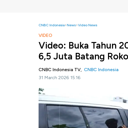
CNBC Indonesia
News
Video News
VIDEO
Video: Buka Tahun 2
6,5 Juta Batang Roko
CNBC Indonesia TV,
CNBC Indonesia
31 March 2026 15:16
Jakarta, CNBC Indonesia-
Membuka tahun 
Keuangan kembali menggagalkan peredaran ro
rokok. Dari penindakan ini, total potensi keru
Rp 9,6 miliar.
Selengkapnya dalam program Power Lunch CN