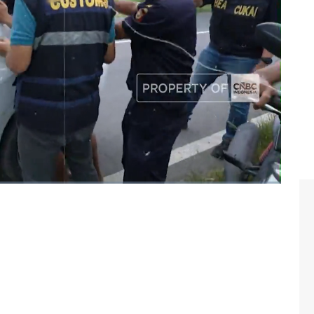
kai
#kemenkeu
#kementerian keuangan
#cukai