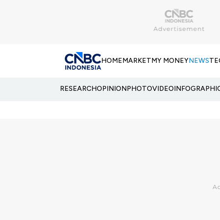
HOME
MARKET
MY MONEY
NEWS
TE
RESEARCH
OPINION
PHOTO
VIDEO
INFOGRAPHI