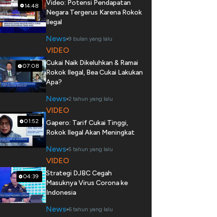
Video: Potensi Pendapatan
14:48
Negara Tergerus Karena Rokok
Ilegal
News
9 bulan yang lalu
VIDEO
Cukai Naik Dikeluhkan & Ramai
07:08
Rokok Ilegal, Bea Cukai Lakukan
Apa?
News
2 tahun yang lalu
VIDEO
01:52
Gapero: Tarif Cukai Tinggi,
Rokok Ilegal Akan Meningkat
News
5 tahun yang lalu
VIDEO
Strategi DJBC Cegah
04:39
Masuknya Virus Corona ke
Indonesia
News
6 tahun yang lalu