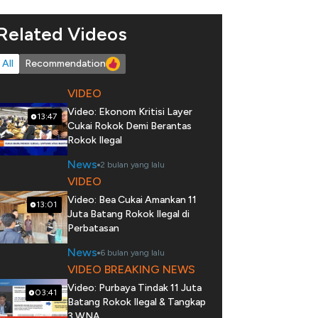
Related Videos
All
Recommendation
VIDEO
Video: Ekonom Kritisi Layer
13:47
Cukai Rokok Demi Berantas
Rokok Ilegal
News
2 bulan yang lalu
VIDEO
Video: Bea Cukai Amankan 11
13:01
Juta Batang Rokok Ilegal di
Perbatasan
News
6 bulan yang lalu
VIDEO BREAKING NEWS
Video: Purbaya Tindak 11 Juta
03:41
Batang Rokok Ilegal & Tangkap
3 WNA