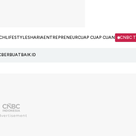
CH
LIFESTYLE
SHARIA
ENTREPRENEUR
CUAP CUAP CUAN
CNBC 
C
BERBUATBAIK.ID