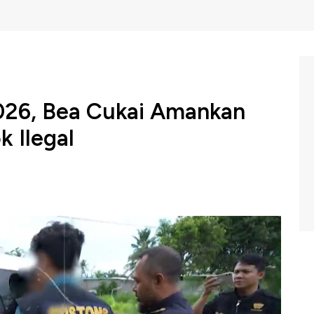
026, Bea Cukai Amankan
k Ilegal
2026, Direktorat Jenderal Bea dan Cukai Kementerian
kok ilegal di dalam negeri, sebanyak 6,5 juta batang
gian negara mencapai Rp 5 miliar, dari total nilai barang
BC Indonesia (Selasa, 31/03/2026) berikut ini.