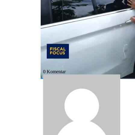
Bagikan:
#fiscal focus
#rokok ilegal
#djbc
#u