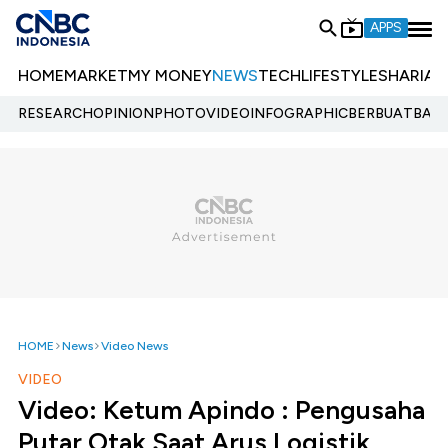
APPS
HOME
MARKET
MY MONEY
NEWS
TECH
LIFESTYLE
SHARIA
E
RESEARCH
OPINION
PHOTO
VIDEO
INFOGRAPHIC
BERBUATBAIK.
HOME
News
Video News
VIDEO
Video: Ketum Apindo : Pengusaha
Putar Otak Saat Arus Logistik