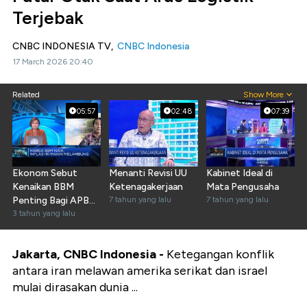
Terjebak
CNBC INDONESIA TV,
CNBC Indonesia
17 March 2026 20:40
Related
Show More
05:57
02:48
07:39
Ekonom Sebut
Menanti Revisi UU
Kabinet Ideal di
Kenaikan BBM
Ketenagakerjaan
Mata Pengusaha
Penting Bagi APBN,
7 tahun yang lalu
7 tahun yang lalu
Kenapa?
3 tahun yang lalu
Jakarta, CNBC Indonesia -
Ketegangan konflik
antara iran melawan amerika serikat dan israel
mulai dirasakan dunia ...