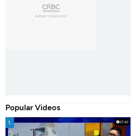
Popular Videos
1.
07:40