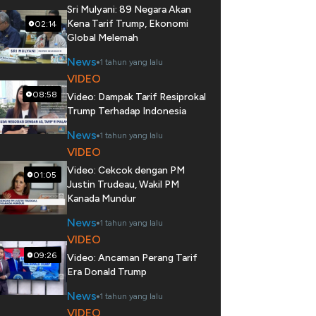
Sri Mulyani: 89 Negara Akan
Kena Tarif Trump, Ekonomi
02:14
Global Melemah
News
1 tahun yang lalu
VIDEO
08:58
Video: Dampak Tarif Resiprokal
Trump Terhadap Indonesia
News
1 tahun yang lalu
VIDEO
Video: Cekcok dengan PM
01:05
Justin Trudeau, Wakil PM
Kanada Mundur
News
1 tahun yang lalu
VIDEO
09:26
Video: Ancaman Perang Tarif
Era Donald Trump
News
1 tahun yang lalu
VIDEO