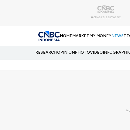
HOME
MARKET
MY MONEY
NEWS
TE
RESEARCH
OPINION
PHOTO
VIDEO
INFOGRAPHI