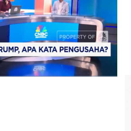
 bersama Dewan Pakar APINDO Wijayato Samirin di
Rabu (09/04/2025).