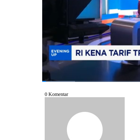
Selengkapnya saksikan dialog Dina Gurning
Program Property Point CNBC Indonesia, 
Bagikan:
#tarif trump
#apindo