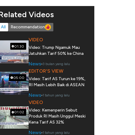
Related Videos
All
Recommendation
VIDEO
01:30
Video: Trump Ngamuk Mau
Jatuhkan Tarif 50% ke China
News
3 bulan yang lalu
EDITOR'S VIEW
05:00
Video: Tarif AS Turun ke 19%,
RI Masih Lebih Baik di ASEAN
News
1 tahun yang lalu
VIDEO
Video: Kemenperin Sebut
01:02
Produk RI Masih Unggul Meski
Kena Tarif AS 32%
News
1 tahun yang lalu