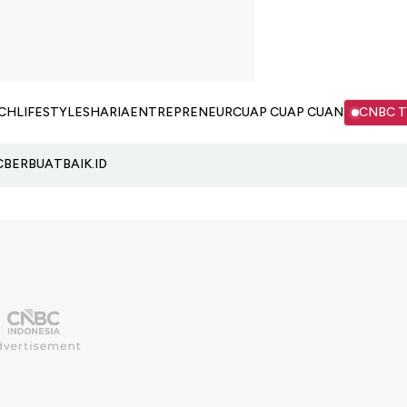
CH
LIFESTYLE
SHARIA
ENTREPRENEUR
CUAP CUAP CUAN
CNBC 
C
BERBUATBAIK.ID