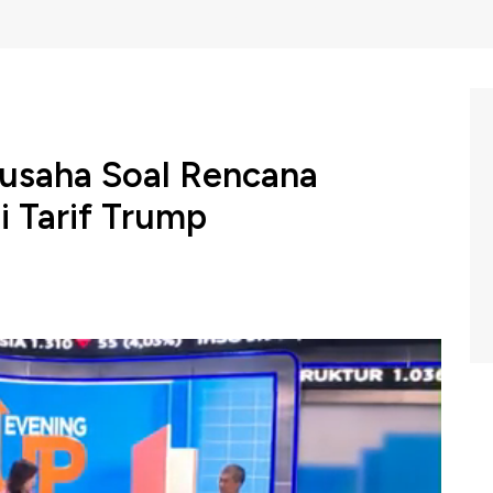
usaha Soal Rencana
i Tarif Trump
ka Serikat (AS) Donald Trump telah menetapkan tarif
esia. Pemerintahan Prabowo pun memilih untuk
diterapkan.
ambut baik langkah pemerintah untuk berdiskusi
Pengusaha berharap tarif bisa ditekan.