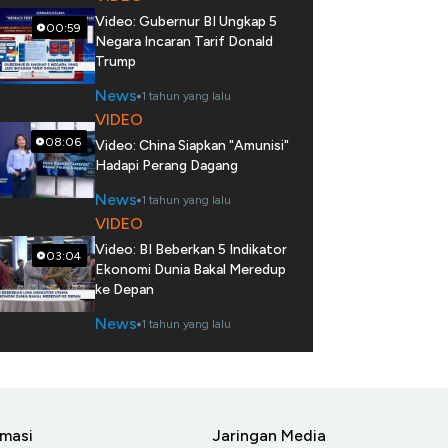
Video: Gubernur BI Ungkap 5
00:59
Negara Incaran Tarif Donald
Trump
News
1 tahun yang lalu
VIDEO
08:06
Video: China Siapkan "Amunisi"
Hadapi Perang Dagang
News
1 tahun yang lalu
VIDEO
Video: BI Beberkan 5 Indikator
03:04
Ekonomi Dunia Bakal Meredup
ke Depan
News
1 tahun yang lalu
rmasi
Jaringan Media