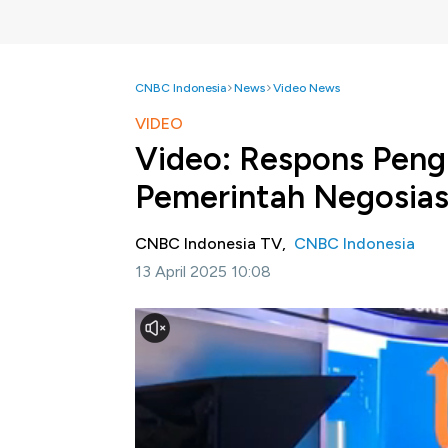
CNBC Indonesia
News
Video News
VIDEO
Video: Respons Peng
Pemerintah Negosias
CNBC Indonesia TV,
CNBC Indonesia
13 April 2025 10:08
Jakarta, CNBC Indonesia
- Presiden Ameri
impor dan bea masuk sebesar 32% ke Indon
bernegosiasi dibanding membalas tarif yang 
Dewan Pakar APINDO Wijayato Samirin meny
dengan Amerika Serikat soal kebijakan tarif. 