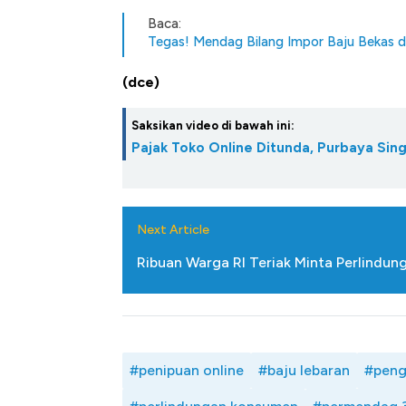
Tembaga Terbang ke Zona B
Baca:
Tegas! Mendag Bilang Impor Baju Bekas da
(dce)
Saksikan video di bawah ini:
Pajak Toko Online Ditunda, Purbaya Si
Next Article
Ribuan Warga RI Teriak Minta Perlindun
#penipuan online
#baju lebaran
#peng