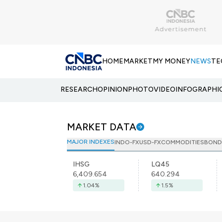
HOME
MARKET
MY MONEY
NEWS
TE
RESEARCH
OPINION
PHOTO
VIDEO
INFOGRAPHI
MARKET DATA
MAJOR INDEXES
INDO-FX
USD-FX
COMMODITIES
BOND
IHSG
LQ45
6,409.654
640.294
1.04
%
1.5
%