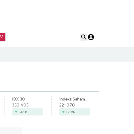
TV
IDX 30
Indeks Saham Syariah Indonesia
359.405
221.978
1.45
%
1.29
%