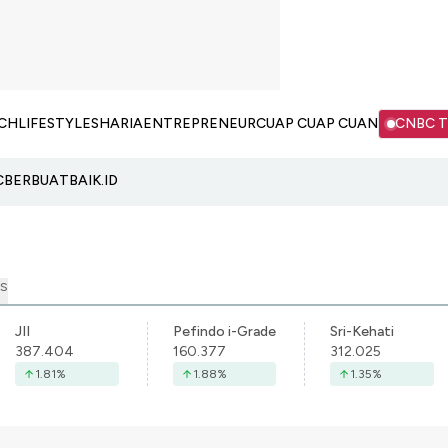
CH
LIFESTYLE
SHARIA
ENTREPRENEUR
CUAP CUAP CUAN
CNBC 
C
BERBUATBAIK.ID
S
JII
Pefindo i-Grade
Sri-Kehati
387.404
160.377
312.025
1.81
%
1.88
%
1.35
%