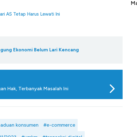
erbahaya
Mana yang Cuannya Paling Menyala?
Pe
ri AS Tetap Harus Lewati Ini
nggung Ekonomi Belum Lari Kencang
gan Hak, Terbanyak Masalah Ini
aduan konsumen
#e-commerce