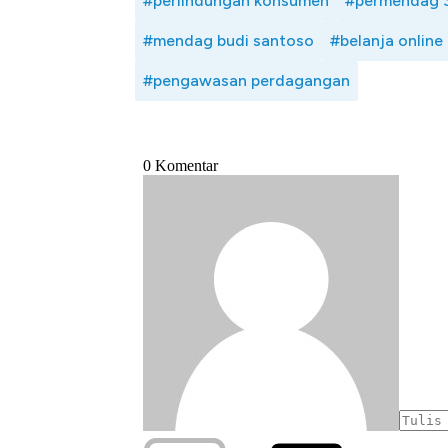
#perlindungan konsumen
#permendag 
#mendag budi santoso
#belanja online
#pengawasan perdagangan