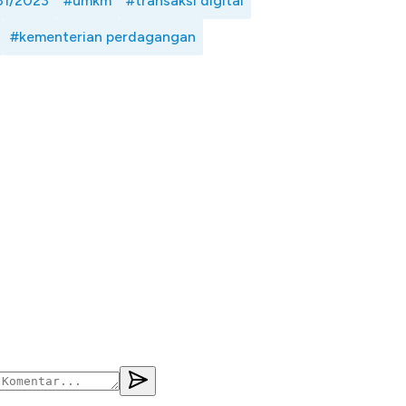
31/2023
#umkm
#transaksi digital
#kementerian perdagangan