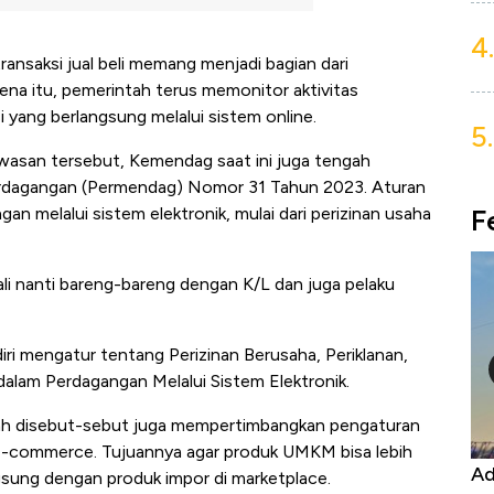
4.
ransaksi jual beli memang menjadi bagian dari
a itu, pemerintah terus memonitor aktivitas
 yang berlangsung melalui sistem online.
5.
wasan tersebut, Kemendag saat ini juga tengah
erdagangan (Permendag) Nomor 31 Tahun 2023. Aturan
F
n melalui sistem elektronik, mulai dari perizinan usaha
mbali nanti bareng-bareng dengan K/L dan juga pelaku
ri mengatur tentang Perizinan Berusaha, Periklanan,
lam Perdagangan Melalui Sistem Elektronik.
ah disebut-sebut juga mempertimbangkan pengaturan
m e-commerce. Tujuannya agar produk UMKM bisa lebih
Harga
Adu Panas Kinerja Emiten Minyak RI,
10
gsung dengan produk impor di marketplace.