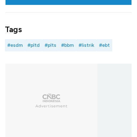
Tags
#esdm
#pltd
#plts
#bbm
#listrik
#ebt