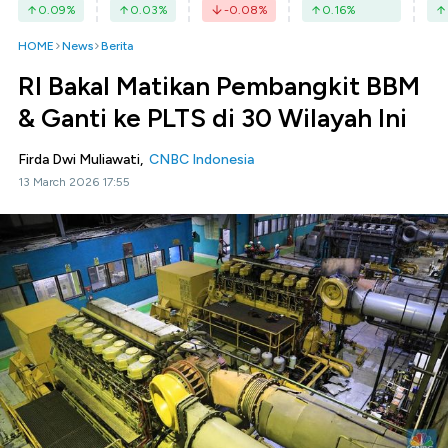
0.09
%
0.03
%
-0.08
%
0.16
%
HOME
News
Berita
RI Bakal Matikan Pembangkit BBM
& Ganti ke PLTS di 30 Wilayah Ini
Firda Dwi Muliawati,
CNBC Indonesia
13 March 2026 17:55