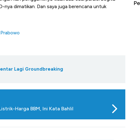
erbahaya
Mana yang Cuannya Paling Menyala?
Pe
-nya dimatikan. Dan saya juga berencana untuk
l Prabowo
entar Lagi Groundbreaking
trik-Harga BBM, Ini Kata Bahlil