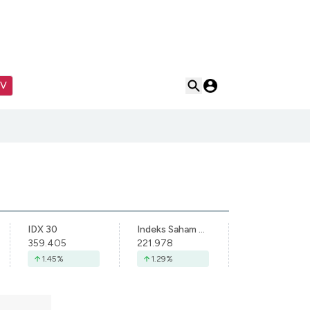
TV
IDX 30
Indeks Saham Syariah Indonesia
359.405
221.978
1.45
%
1.29
%