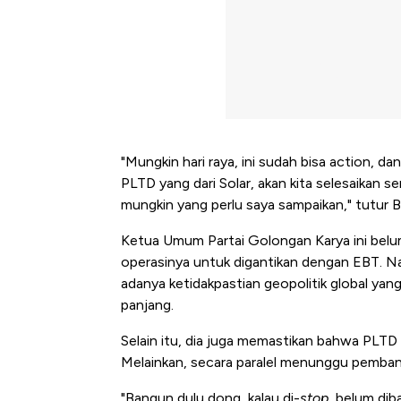
"Mungkin hari raya, ini sudah bisa action, da
PLTD yang dari Solar, akan kita selesaikan 
mungkin yang perlu saya sampaikan," tutur Ba
Ketua Umum Partai Golongan Karya ini belu
operasinya untuk digantikan dengan EBT. Na
adanya ketidakpastian geopolitik global ya
panjang.
Selain itu, dia juga memastikan bahwa PLTD 
Melainkan, secara paralel menunggu pemban
Kongo Tutup Keran Ekspor, 
"Bangun dulu dong, kalau di-
stop,
belum diba