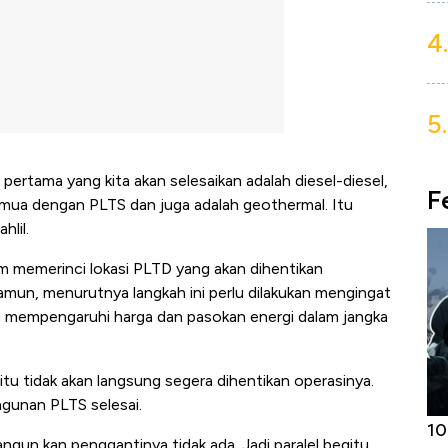
4.
5.
n pertama yang kita akan selesaikan adalah diesel-diesel,
F
semua dengan PLTS dan juga adalah geothermal. Itu
hlil.
m memerinci lokasi PLTD yang akan dihentikan
mun, menurutnya langkah ini perlu dilakukan mengingat
ng mempengaruhi harga dan pasokan energi dalam jangka
itu tidak akan langsung segera dihentikan operasinya.
gunan PLTS selesai.
Harga
Adu Panas Kinerja Emiten Minyak RI,
10
ngun kan penggantinya tidak ada. Jadi paralel begitu