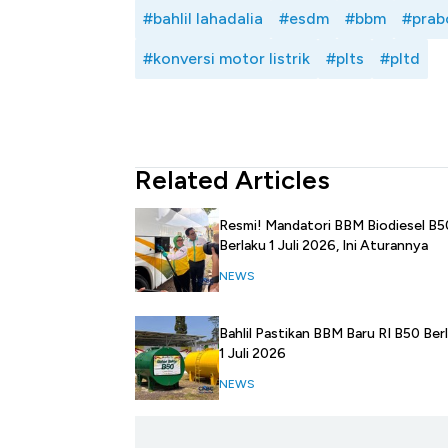
#bahlil lahadalia
#esdm
#bbm
#prab
#konversi motor listrik
#plts
#pltd
Related Articles
Resmi! Mandatori BBM Biodiesel B5
Berlaku 1 Juli 2026, Ini Aturannya
NEWS
Bahlil Pastikan BBM Baru RI B50 Ber
1 Juli 2026
NEWS