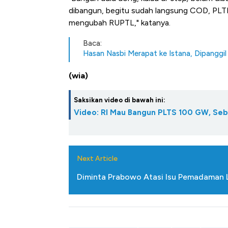
Tembaga Terbang ke Zona B
dibangun, begitu sudah langsung COD, PLTD
mengubah RUPTL," katanya.
Baca:
Hasan Nasbi Merapat ke Istana, Dipanggi
(wia)
Saksikan video di bawah ini:
Video: RI Mau Bangun PLTS 100 GW, Seb
Next Article
Diminta Prabowo Atasi Isu Pemadaman Lis