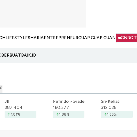
CH
LIFESTYLE
SHARIA
ENTREPRENEUR
CUAP CUAP CUAN
CNBC 
C
BERBUATBAIK.ID
S
JII
Pefindo i-Grade
Sri-Kehati
387.404
160.377
312.025
1.81
%
1.88
%
1.35
%