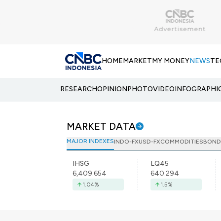
HOME
MARKET
MY MONEY
NEWS
TE
RESEARCH
OPINION
PHOTO
VIDEO
INFOGRAPHI
MARKET DATA
MAJOR INDEXES
INDO-FX
USD-FX
COMMODITIES
BOND
IHSG
LQ45
6,409.654
640.294
1.04
%
1.5
%