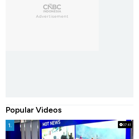
Popular Videos
1.
07:41