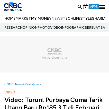
APPS
HOME
MARKET
MY MONEY
NEWS
TECH
LIFESTYLE
SHARIA
E
RESEARCH
OPINION
PHOTO
VIDEO
INFOGRAPHIC
BERBUATBAIK.
HOME
News
Video News
VIDEO
Video: Turun! Purbaya Cuma Tarik
Utang Baru Rp185,3 T di Februari