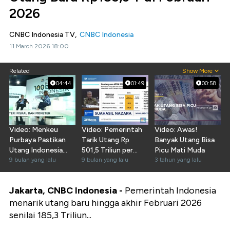
2026
CNBC Indonesia TV,
CNBC Indonesia
11 March 2026 18:00
Related
Show More
04:44
01:49
00:58
Video: Menkeu
Video: Pemerintah
Video: Awas!
Purbaya Pastikan
Tarik Utang Rp
Banyak Utang Bisa
Utang Indonesia
501,5 Triliun per
Picu Mati Muda
Masih Aman
9 bulan yang lalu
September 2025
9 bulan yang lalu
3 tahun yang lalu
Terkendali
Jakarta, CNBC Indonesia -
Pemerintah Indonesia
menarik utang baru hingga akhir Februari 2026
senilai 185,3 Triliun...