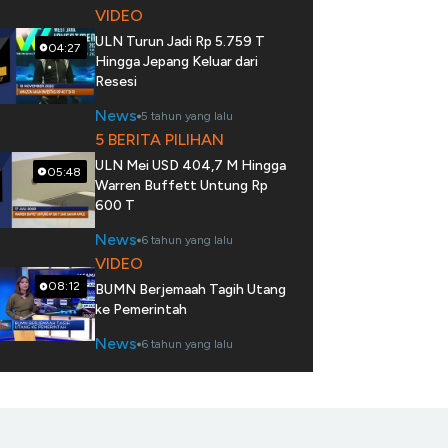
VIDEO
ULN Turun Jadi Rp 5.759 T
04:27
Hingga Jepang Keluar dari
Resesi
News
5 tahun yang lalu
5 BERITA PILIHAN
ULN Mei USD 404,7 M Hingga
05:48
Warren Buffett Untung Rp
600 T
News
6 tahun yang lalu
VIDEO
08:12
BUMN Berjemaah Tagih Utang
ke Pemerintah
News
6 tahun yang lalu