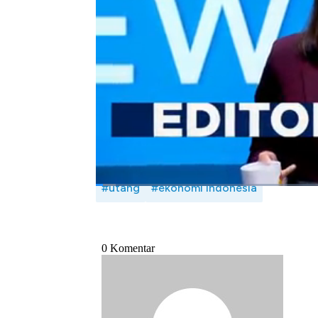
ekonomi menunjukkan adanya perbaikan, khus
memberikan ruang pemulihan dan mendorong
Selengkapnya saksikan dialog Shafinaz N
Jefriando dan Ayyi Achmad Hidayah di Prog
Bagikan:
#utang
#ekonomi indonesia