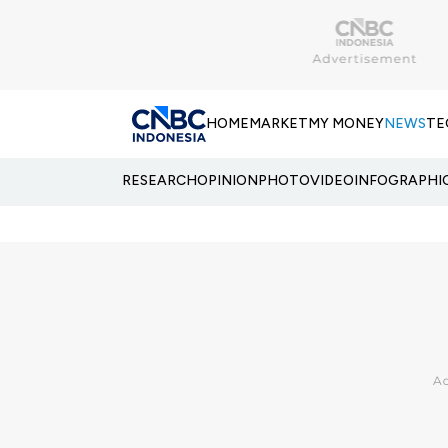
HOME
MARKET
MY MONEY
NEWS
TE
RESEARCH
OPINION
PHOTO
VIDEO
INFOGRAPHI