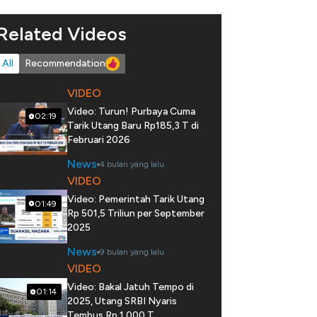
Related Videos
All
Recommendation
VIDEO
Video: Turun! Purbaya Cuma
02:19
Tarik Utang Baru Rp185,3 T di
Februari 2026
News
4 bulan yang lalu
VIDEO
Video: Pemerintah Tarik Utang
01:49
Rp 501,5 Triliun per September
2025
News
9 bulan yang lalu
VIDEO
Video: Bakal Jatuh Tempo di
01:14
2025, Utang SRBI Nyaris
Tembus Rp 1.000 T