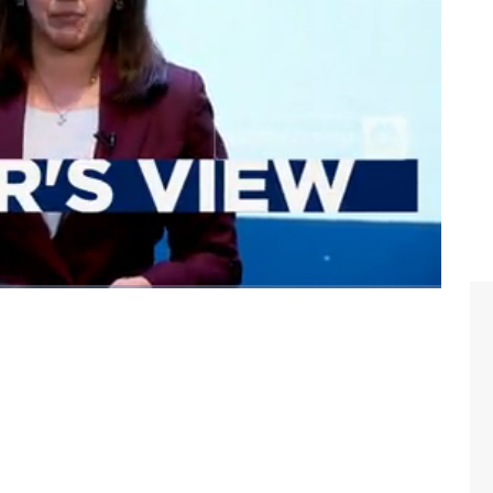
usnya dari sisi likuiditas. Kondisi ini diharapkan dapat
 pertumbuhan industri ke depan.
achiar bersama Managing Editor CNBC Indonesia Maikel
ram Closing Bell CNBC Indonesia, Senin (19/05/2025).