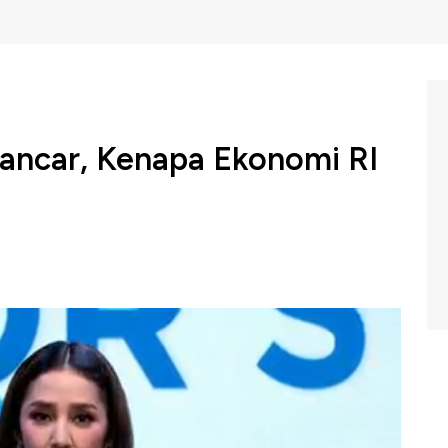
Lancar, Kenapa Ekonomi RI
mlah lembaga pemeringkat internasional yang sempat
Indonesia menjadi sorotan Redaksi CNBC Indonesia
ia dinilai memiliki catatan solid dalam pengelolaan utang.
 membayar utang, sehingga dinilai tidak ada alasan untuk
ondisi krisis. Dalam periode Maret hingga Mei, indikator