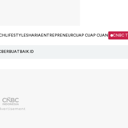
CH
LIFESTYLE
SHARIA
ENTREPRENEUR
CUAP CUAP CUAN
CNBC 
C
BERBUATBAIK.ID