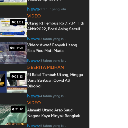
News
1 tahun yang lalu
VIDEO
01:01
Utang RI Tembus Rp 7.734 T di
Akhir2022, Porsi Asing Secuil
News
3 tahun yang lalu
Video: Awas! Banyak Utang
00:58
Bisa Picu Mati Muda
News
3 tahun yang lalu
5 BERITA PILIHAN
RI Batal Tambah Utang, Hingga
05:13
Dana Bantuan Covid AS
Dibobol
News
4 tahun yang lalu
VIDEO
01:12
Alamak! Utang Arab Saudi
Negara Kaya Minyak Bengkak
News
5 tahun yang lalu