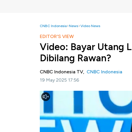
CNBC Indonesia
News
Video News
EDITOR'S VIEW
Video: Bayar Utang 
Dibilang Rawan?
CNBC Indonesia TV,
CNBC Indonesia
19 May 2025 17:56
Jakarta, CNBC Indonesia
- Keputusan seju
menurunkan peringkat saham hingga utang 
dalam Editor's View. Secara historis, Indones
Indonesia bahkan disebut tidak pernah gagal
menyatakan situasi ekonomi nasional dalam k