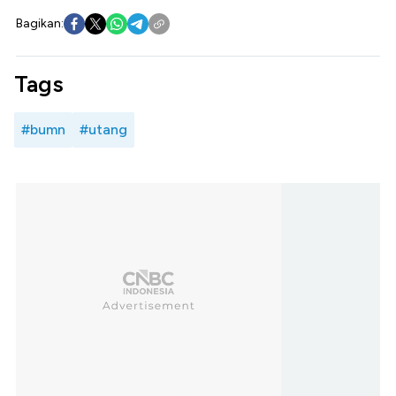
Bagikan:
Tags
#bumn
#utang