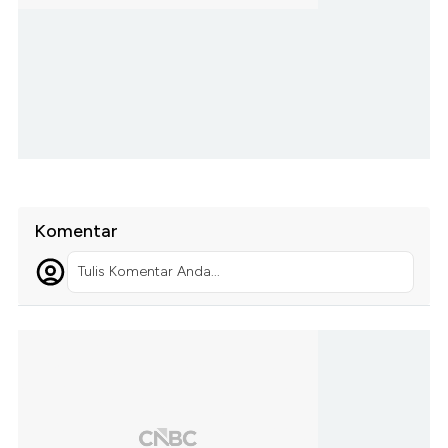
Komentar
Tulis Komentar Anda...