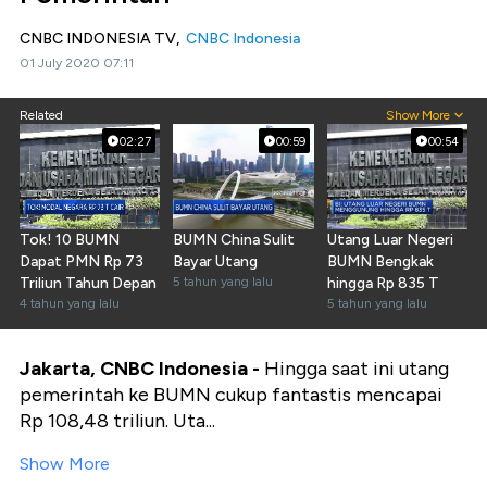
CNBC INDONESIA TV,
CNBC Indonesia
01 July 2020 07:11
Related
Show More
02:27
00:59
00:54
Tok! 10 BUMN
BUMN China Sulit
Utang Luar Negeri
Dapat PMN Rp 73
Bayar Utang
BUMN Bengkak
Triliun Tahun Depan
5 tahun yang lalu
hingga Rp 835 T
4 tahun yang lalu
5 tahun yang lalu
Jakarta, CNBC Indonesia -
Hingga saat ini utang
pemerintah ke BUMN cukup fantastis mencapai
Rp 108,48 triliun. Uta...
Show More