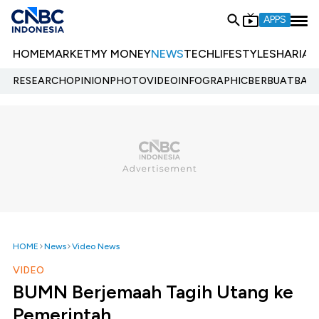
APPS
HOME
MARKET
MY MONEY
NEWS
TECH
LIFESTYLE
SHARIA
E
RESEARCH
OPINION
PHOTO
VIDEO
INFOGRAPHIC
BERBUATBAIK.
HOME
News
Video News
VIDEO
BUMN Berjemaah Tagih Utang ke
Pemerintah