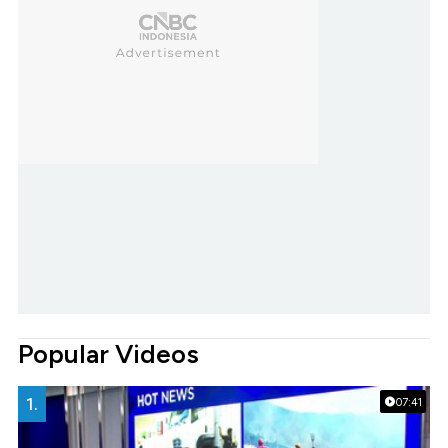
Popular Videos
1.
07:41