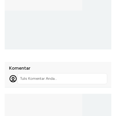
Komentar
Tulis Komentar Anda...