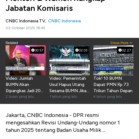
Jabatan Komisaris
CNBC Indonesia TV,
CNBC Indonesia
02 October 2025 18:45
Related
Show More
00:57
02:03
02:27
Video: Jumlah
Video: Pemerintah
Tok! 10 BUMN
BUMN Akan
Usul Hapus Utang
Dapat PMN Rp 73
Dipangkas Jadi 200-
Sesama BUMN Jika
Triliun Tahun Depan
300 Perusahaan
2 bulan yang lalu
Ada yang Pailit
1 tahun yang lalu
4 tahun yang lalu
Jakarta, CNBC Indonesia -
DPR resmi
mengesahkan Revisi Undang-Undang nomor 1
tahun 2025 tentang Badan Usaha Milik ...