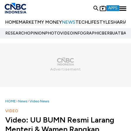
APPS
HOME
MARKET
MY MONEY
NEWS
TECH
LIFESTYLE
SHARIA
E
RESEARCH
OPINION
PHOTO
VIDEO
INFOGRAPHIC
BERBUATBAIK.
HOME
News
Video News
VIDEO
Video: UU BUMN Resmi Larang
Menteri & Wamen Rangkap