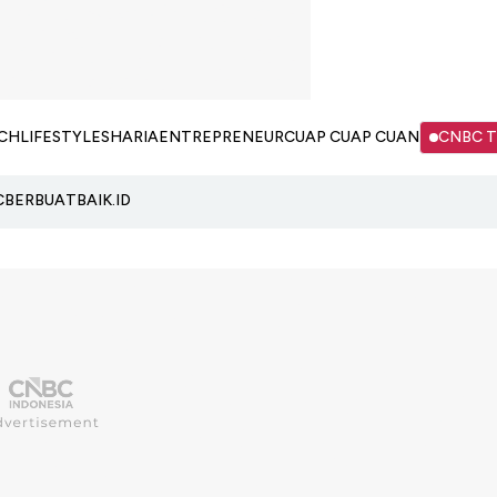
CH
LIFESTYLE
SHARIA
ENTREPRENEUR
CUAP CUAP CUAN
CNBC 
C
BERBUATBAIK.ID