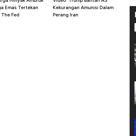
arga Minyak Ambruk
Video: Trump Bantah AS
ga Emas Tertekan
Kekurangan Amunisi Dalam
 The Fed
Perang Iran