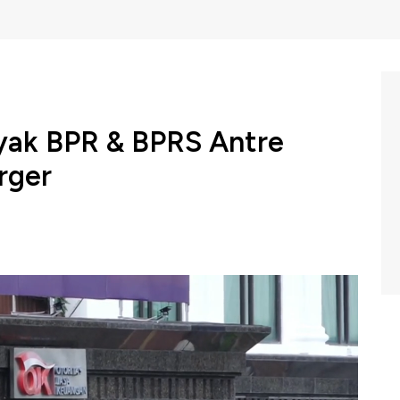
yak BPR & BPRS Antre
rger
Keuangan (OJK) mengungkapkan masih banyak Bank
melakukan konsolidasi atau merger. Langkah ini
ence policy, atau kebijakan kepemilikan tunggal.
NBC Indonesia (Jumat, 06/03/2026) berikut ini.