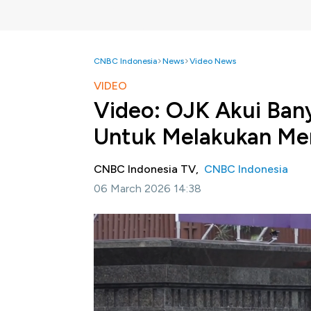
CNBC Indonesia
News
Video News
VIDEO
Video: OJK Akui Ban
Untuk Melakukan Me
CNBC Indonesia TV,
CNBC Indonesia
06 March 2026 14:38
Jakarta, CNBC Indonesia-
Otoritas Jasa 
Perekonomian Rakyat (BPR) yang berencana 
dilakukan untuk memenuhi aturan single pres
Selengkapnya dalam program Power Lunch C