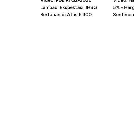
Video; PDB RI Q2-2026
Video: H
Lampaui Ekspektasi, IHSG
5% - Har
Bertahan di Atas 6.300
Sentimen