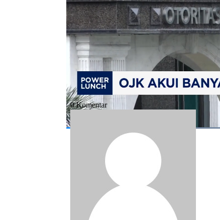
Bagikan:
#ojk
#bpr
#bprs
#merger bank