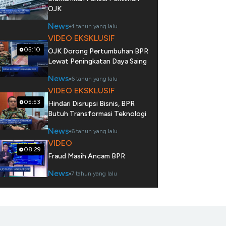
OJK
News
4 tahun yang lalu
VIDEO EKSKLUSIF
05:10
OJK Dorong Pertumbuhan BPR
Lewat Peningkatan Daya Saing
News
6 tahun yang lalu
VIDEO EKSKLUSIF
05:53
Hindari Disrupsi Bisnis, BPR
Butuh Transformasi Teknologi
News
6 tahun yang lalu
VIDEO
08:29
Fraud Masih Ancam BPR
News
7 tahun yang lalu