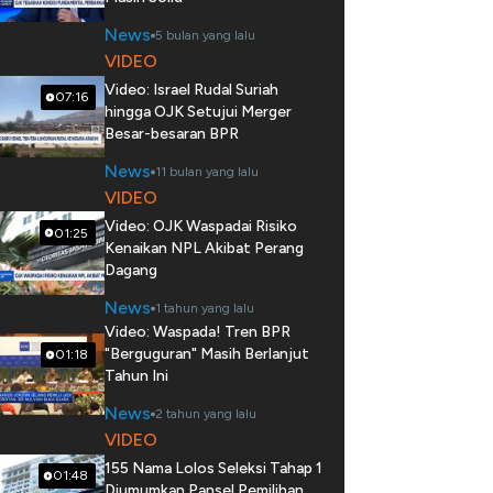
News
5 bulan yang lalu
VIDEO
Video: Israel Rudal Suriah
07:16
hingga OJK Setujui Merger
Besar-besaran BPR
News
11 bulan yang lalu
VIDEO
Video: OJK Waspadai Risiko
01:25
Kenaikan NPL Akibat Perang
Dagang
News
1 tahun yang lalu
Video: Waspada! Tren BPR
"Berguguran" Masih Berlanjut
01:18
Tahun Ini
News
2 tahun yang lalu
VIDEO
155 Nama Lolos Seleksi Tahap 1
01:48
Diumumkan Pansel Pemilihan