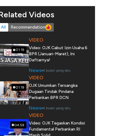
Related Videos
All
Recommendation
VIDEO
Video: OJK Cabut Izin Usaha 6
01:19
BPR (Januari-Maret), Ini
Daftarnya!
News
4 bulan yang lalu
VIDEO
OJK Umumkan Tersangka
01:19
Dugaan Tindak Pindana
Perbankan BPR DCN
News
4 bulan yang lalu
VIDEO
Video: OJK Tegaskan Kondisi
04:59
Fundamental Perbankan RI
Masih Solid