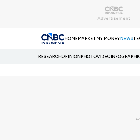
HOME
MARKET
MY MONEY
NEWS
TE
RESEARCH
OPINION
PHOTO
VIDEO
INFOGRAPHI