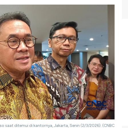
o saat ditemui di kantornya, Jakarta, Senin (2/3/2026). (CNBC