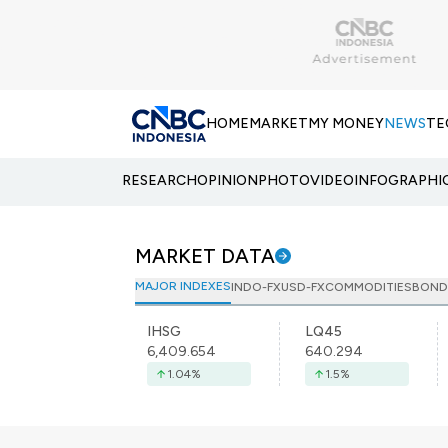
HOME
MARKET
MY MONEY
NEWS
TE
RESEARCH
OPINION
PHOTO
VIDEO
INFOGRAPHI
MARKET DATA
MAJOR INDEXES
INDO-FX
USD-FX
COMMODITIES
BOND
IHSG
LQ45
6,409.654
640.294
1.04
%
1.5
%