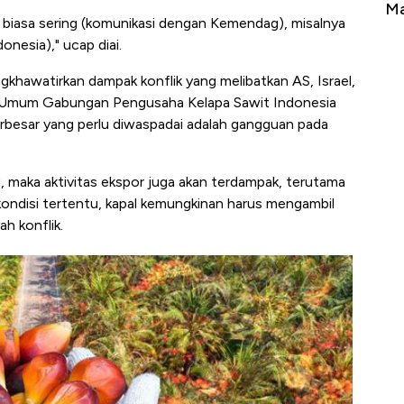
Tembaga Terbang ke Zona Berbahaya
Ma
g biasa sering (komunikasi dengan Kemendag), misalnya
nesia)," ucap diai.
gkhawatirkan dampak konflik yang melibatkan AS, Israel,
ua Umum Gabungan Pengusaha Kelapa Sawit Indonesia
rbesar yang perlu diwaspadai adalah gangguan pada
u, maka aktivitas ekspor juga akan terdampak, terutama
ondisi tertentu, kapal kemungkinan harus mengambil
ah konflik.