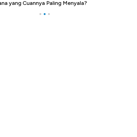
na yang Cuannya Paling Menyala?
Pengangguran Te