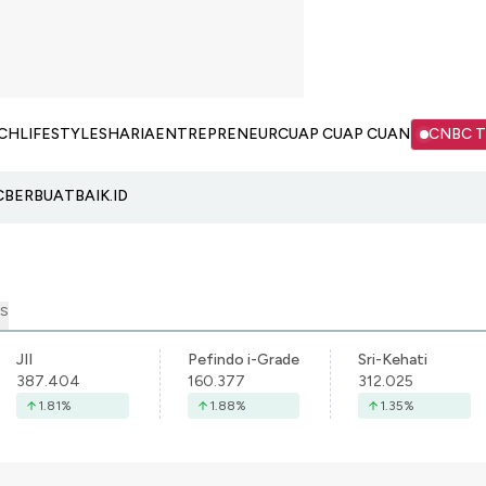
CH
LIFESTYLE
SHARIA
ENTREPRENEUR
CUAP CUAP CUAN
CNBC 
C
BERBUATBAIK.ID
S
JII
Pefindo i-Grade
Sri-Kehati
387.404
160.377
312.025
1.81
%
1.88
%
1.35
%