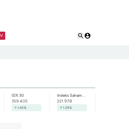
TV
IDX 30
Indeks Saham Syariah Indonesia
359.405
221.978
1.45
%
1.29
%