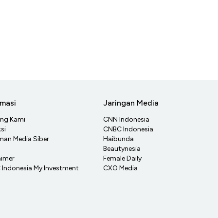
rmasi
Jaringan Media
ang Kami
CNN Indonesia
si
CNBC Indonesia
an Media Siber
Haibunda
Beautynesia
aimer
Female Daily
Indonesia My Investment
CXO Media