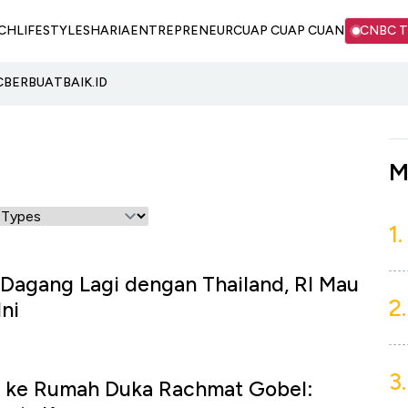
CH
LIFESTYLE
SHARIA
ENTREPRENEUR
CUAP CUAP CUAN
CNBC 
C
BERBUATBAIK.ID
M
1.
Dagang Lagi dengan Thailand, RI Mau
2.
ni
3.
h ke Rumah Duka Rachmat Gobel: