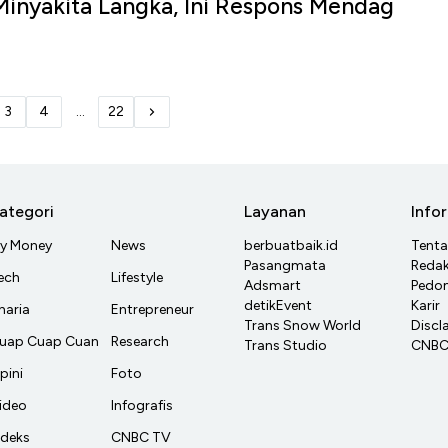
inyakita Langka, Ini Respons Mendag
3
4
...
22
ategori
Layanan
Info
y Money
News
berbuatbaik.id
Tent
Pasangmata
Redak
ech
Lifestyle
Adsmart
Pedom
detikEvent
Karir
haria
Entrepreneur
Trans Snow World
Discl
uap Cuap Cuan
Research
Trans Studio
CNBC 
pini
Foto
ideo
Infografis
ndeks
CNBC TV