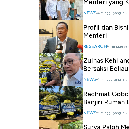
Menteri yang K
NEWS
4 minggu yang lalu
Profil dan Bis
Menteri
RESEARCH
4 minggu yan
Zulhas Kehila
Bersaksi Belia
NEWS
4 minggu yang lalu
Rachmat Gobel
Banjiri Rumah 
NEWS
4 minggu yang lalu
Surya Paloh M