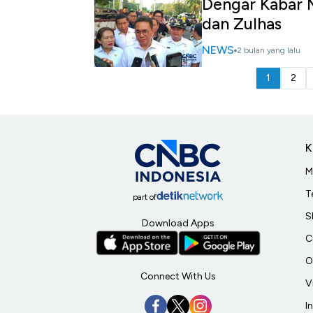
Dengar Kabar M
dan Zulhas
NEWS
2 bulan yang lalu
1
2
K
M
T
part of
S
Download Apps
C
O
Connect With Us
V
I