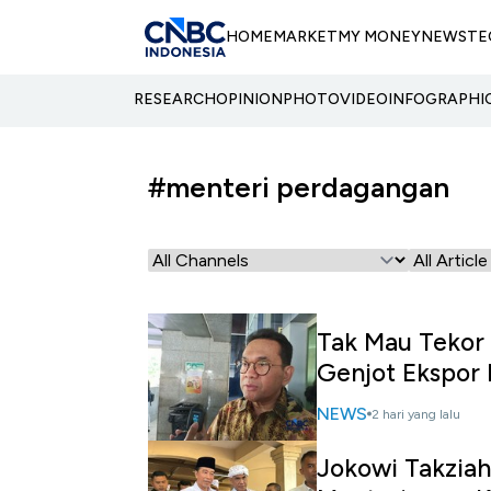
HOME
MARKET
MY MONEY
NEWS
TE
RESEARCH
OPINION
PHOTO
VIDEO
INFOGRAPHI
#menteri perdagangan
Tak Mau Tekor 
Genjot Ekspor I
NEWS
2 hari yang lalu
Jokowi Takzia