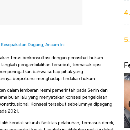
4.
5.
k Kesepakatan Dagang, Ancam Ini
kan terus berkonsultasi dengan penasihat hukum
F
n langkah pengambilalihan tersebut, termasuk opsi
memperingatkan bahwa setiap pihak yang
annya berpotensi menghadapi tindakan hukum.
kan dalam lembaran resmi pemerintah pada Senin dan
a bulan lalu yang menyatakan konsesi pengelolaan
k konstitusional. Konsesi tersebut sebelumnya dipegang
ada 2021.
ih kendali seluruh fasilitas pelabuhan, termasuk derek,
ga perangkat lunak. Langkah ini dilakukan melalui dekrit