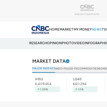
HOME
MARKET
MY MONEY
NEWS
TE
RESEARCH
OPINION
PHOTO
VIDEO
INFOGRAPHI
MARKET DATA
MAJOR INDEXES
INDO-FX
USD-FX
COMMODITIES
BOND
IHSG
LQ45
6,409.654
640.294
1.04
%
1.5
%