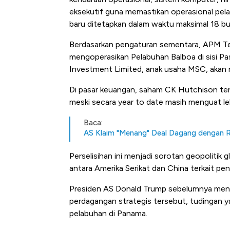
Kongo Tutup Keran Ekspor, 
eksekutif guna memastikan operasional pel
Tembaga Terbang ke Zona B
baru ditetapkan dalam waktu maksimal 18 bu
Berdasarkan pengaturan sementara, APM Ter
mengoperasikan Pelabuhan Balboa di sisi Pas
Investment Limited, anak usaha MSC, akan me
Di pasar keuangan, saham CK Hutchison te
meski secara year to date masih menguat le
Baca:
AS Klaim "Menang" Deal Dagang dengan RI
Perselisihan ini menjadi sorotan geopolitik
antara Amerika Serikat dan China terkait p
Presiden AS Donald Trump sebelumnya menud
perdagangan strategis tersebut, tudingan y
pelabuhan di Panama.