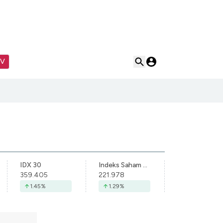
TV
IDX 30
Indeks Saham Syariah Indonesia
359.405
221.978
1.45
%
1.29
%