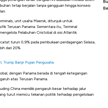
Harga
10 Provinsi dengan Tingkat
Bu
abuhan tetap berjalan tanpa gangguan hingga konsesi
erbahaya
Pengangguran Tertinggi, Ada Jakarta
Be
lan.
minals, unit usaha Maersk, ditunjuk untuk
ifik Terusan Panama. Sementara itu, Terminal
ngelola Pelabuhan Cristobal di sisi Atlantik.
rcatat turun 0,9% pada pembukaan perdagangan Selasa,
bih dari 20%.
, Trump Banjir Pujian Pengusaha
 global, dengan Panama berada di tengah ketegangan
engaruh atas Terusan Panama.
ing China memiliki pengaruh besar terhadap jalur
ang turut memicu tekanan politik terhadap pengelolaan