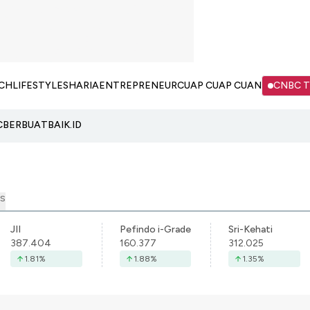
CH
LIFESTYLE
SHARIA
ENTREPRENEUR
CUAP CUAP CUAN
CNBC 
C
BERBUATBAIK.ID
S
JII
Pefindo i-Grade
Sri-Kehati
387.404
160.377
312.025
1.81
%
1.88
%
1.35
%