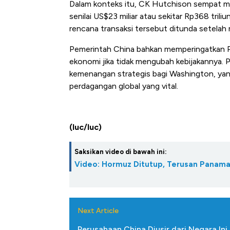
Dalam konteks itu, CK Hutchison sempat m
senilai US$23 miliar atau sekitar Rp368 tri
rencana transaksi tersebut ditunda setelah 
Pemerintah China bahkan memperingatkan P
ekonomi jika tidak mengubah kebijakannya. 
kemenangan strategis bagi Washington, yan
perdagangan global yang vital.
(luc/luc)
Saksikan video di bawah ini:
Video: Hormuz Ditutup, Terusan Panam
Next Article
Perusahaan China Diusir dari Negara Ini