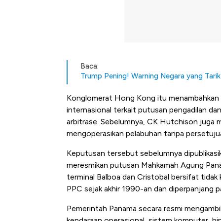
Baca:
Trump Pening! Warning Negara yang Tari
Konglomerat Hong Kong itu menambahkan a
internasional terkait putusan pengadilan da
arbitrase. Sebelumnya, CK Hutchison juga 
mengoperasikan pelabuhan tanpa persetuju
Keputusan tersebut sebelumnya dipublikasi
meresmikan putusan Mahkamah Agung Panam
terminal Balboa dan Cristobal bersifat tida
PPC sejak akhir 1990-an dan diperpanjang p
Pemerintah Panama secara resmi mengambil al
kendaraan operasional, sistem komputer, hing