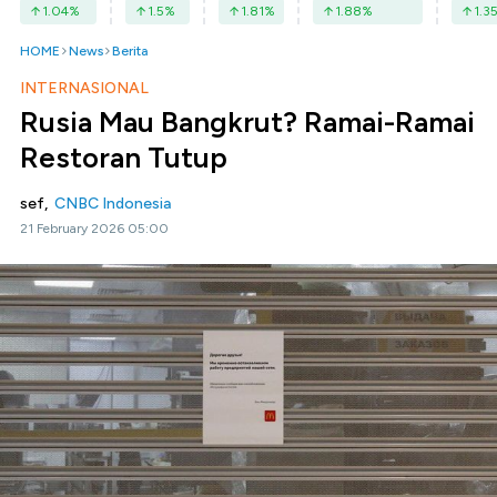
1.04
%
1.5
%
1.81
%
1.88
%
1.3
HOME
News
Berita
INTERNASIONAL
Rusia Mau Bangkrut? Ramai-Ramai
Restoran Tutup
sef,
CNBC Indonesia
21 February 2026 05:00