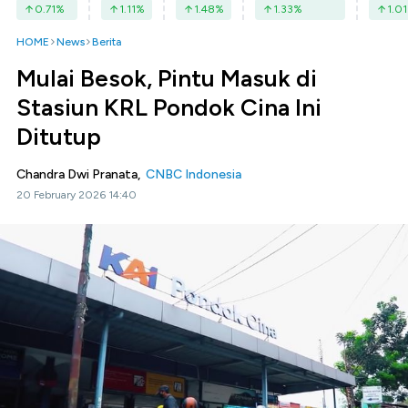
0.71
%
1.11
%
1.48
%
1.33
%
1.01
HOME
News
Berita
Mulai Besok, Pintu Masuk di
Stasiun KRL Pondok Cina Ini
Ditutup
Chandra Dwi Pranata,
CNBC Indonesia
20 February 2026 14:40