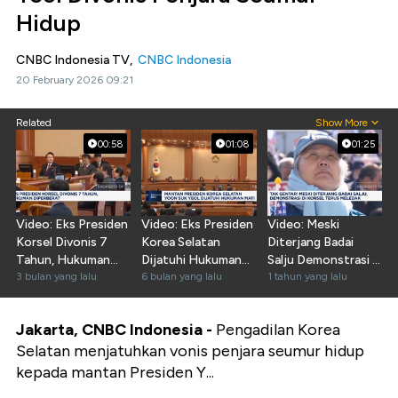
Hidup
CNBC Indonesia TV,
CNBC Indonesia
20 February 2026 09:21
Related
Show More
00:58
01:08
01:25
Video: Eks Presiden
Video: Eks Presiden
Video: Meski
Korsel Divonis 7
Korea Selatan
Diterjang Badai
Tahun, Hukuman
Dijatuhi Hukuman
Salju Demonstrasi di
Diperberat
3 bulan yang lalu
Mati
6 bulan yang lalu
Korsel Terus
1 tahun yang lalu
Meledak
Jakarta, CNBC Indonesia -
Pengadilan Korea
Selatan menjatuhkan vonis penjara seumur hidup
kepada mantan Presiden Y...