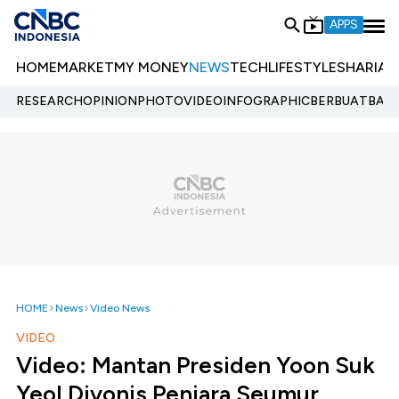
APPS
HOME
MARKET
MY MONEY
NEWS
TECH
LIFESTYLE
SHARIA
E
RESEARCH
OPINION
PHOTO
VIDEO
INFOGRAPHIC
BERBUATBAIK.
HOME
News
Video News
VIDEO
Video: Mantan Presiden Yoon Suk
Yeol Divonis Penjara Seumur