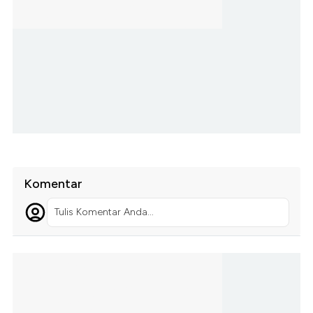
Komentar
Tulis Komentar Anda...