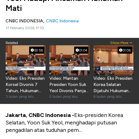
Mati
CNBC INDONESIA,
CNBC Indonesia
17 February 2026 17:10
Related
Show More
00:58
01:04
01:08
Video: Eks Presiden
Video: Mantan
Video: Eks Presiden
Korsel Divonis 7
Presiden Yoon Suk
Korea Selatan
Tahun, Hukuman
Yeol Divonis Penjara
Dijatuhi Hukuman
Diperberat
3 bulan yang lalu
Seumur Hidup
5 bulan yang lalu
Mati
6 bulan yang lalu
Jakarta, CNBC Indonesia -
Eks-presiden Korea
Selatan, Yoon Suk Yeol, menghadapi putusan
pengadilan atas tuduhan pem...