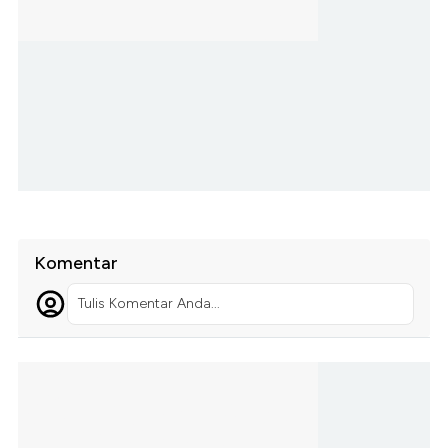
Komentar
Tulis Komentar Anda...