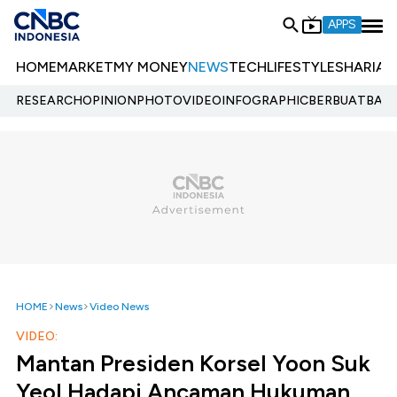
APPS
HOME
MARKET
MY MONEY
NEWS
TECH
LIFESTYLE
SHARIA
E
RESEARCH
OPINION
PHOTO
VIDEO
INFOGRAPHIC
BERBUATBAIK.
HOME
News
Video News
VIDEO:
Mantan Presiden Korsel Yoon Suk
Yeol Hadapi Ancaman Hukuman