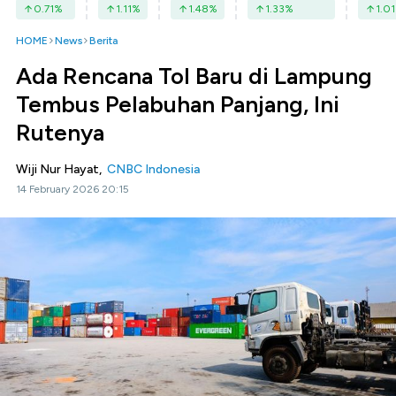
0.71
%
1.11
%
1.48
%
1.33
%
1.01
HOME
News
Berita
Ada Rencana Tol Baru di Lampung
Tembus Pelabuhan Panjang, Ini
Rutenya
Wiji Nur Hayat,
CNBC Indonesia
14 February 2026 20:15