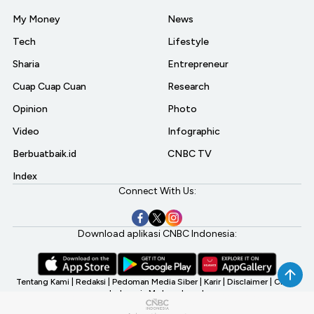
My Money
News
Tech
Lifestyle
Sharia
Entrepreneur
Cuap Cuap Cuan
Research
Opinion
Photo
Video
Infographic
Berbuatbaik.id
CNBC TV
Index
Connect With Us:
Download aplikasi CNBC Indonesia:
Tentang Kami
|
Redaksi
|
Pedoman Media Siber
|
Karir
|
Disclaimer
|
CNBC
Indonesia My Investment
©2026 CNBC Indonesia, A Transmedia Company