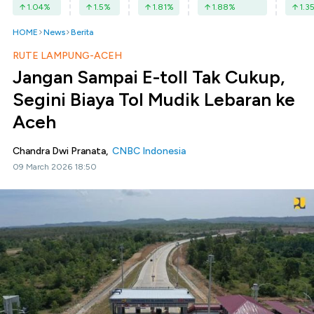
1.04
%
1.5
%
1.81
%
1.88
%
1.3
HOME
News
Berita
RUTE LAMPUNG-ACEH
Jangan Sampai E-toll Tak Cukup,
Segini Biaya Tol Mudik Lebaran ke
Aceh
Chandra Dwi Pranata,
CNBC Indonesia
09 March 2026 18:50