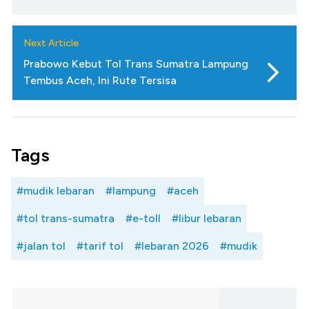
Next Article
Prabowo Kebut Tol Trans Sumatra Lampung
Tembus Aceh, Ini Rute Tersisa
Tags
#mudik lebaran
#lampung
#aceh
#tol trans-sumatra
#e-toll
#libur lebaran
#jalan tol
#tarif tol
#lebaran 2026
#mudik