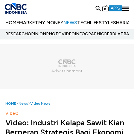
APPS
HOME
MARKET
MY MONEY
NEWS
TECH
LIFESTYLE
SHARIA
E
RESEARCH
OPINION
PHOTO
VIDEO
INFOGRAPHIC
BERBUATBAIK.
HOME
News
Video News
VIDEO
Video: Industri Kelapa Sawit Kian
Berperan Strategis Bagi Ekonomi