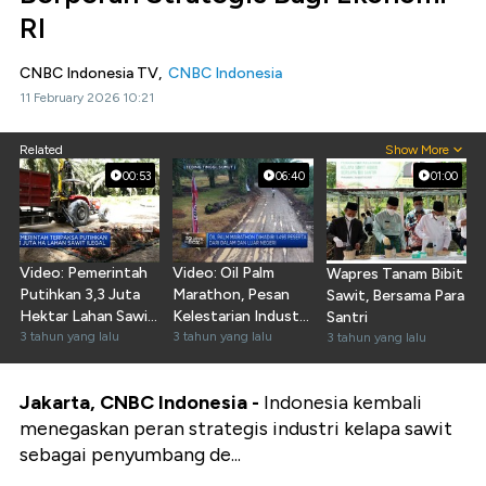
RI
CNBC Indonesia TV,
CNBC Indonesia
11 February 2026 10:21
Related
Show More
00:53
06:40
01:00
Video: Pemerintah
Video: Oil Palm
Wapres Tanam Bibit
Putihkan 3,3 Juta
Marathon, Pesan
Sawit, Bersama Para
Hektar Lahan Sawit
Kelestarian Industri
Santri
Ilegal
3 tahun yang lalu
Sawit
3 tahun yang lalu
3 tahun yang lalu
Jakarta, CNBC Indonesia -
Indonesia kembali
menegaskan peran strategis industri kelapa sawit
sebagai penyumbang de...