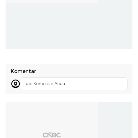
Komentar
Tulis Komentar Anda...