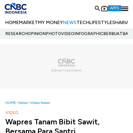
APPS
HOME
MARKET
MY MONEY
NEWS
TECH
LIFESTYLE
SHARIA
E
RESEARCH
OPINION
PHOTO
VIDEO
INFOGRAPHIC
BERBUATBAIK.
HOME
News
Video News
VIDEO
Wapres Tanam Bibit Sawit,
Bersama Para Santri