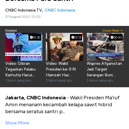
CNBC Indonesia TV,
CNBC Indonesia
27 August 2022 13:00
Related
Show More
01:30
01:13
00:43
Video: Gibran
Video: Wakil
Wapres Afganistan
Tegaskan Pelaku
Presiden ke-9 RI
Jadi Target
Karhutla Harus
Hamzah Haz
Serangan Bom
Ditangkap
1 tahun yang lalu
Meninggal Dunia
2 tahun yang lalu
Bunuh Diri
5 tahun yang lalu
Jakarta, CNBC Indonesia
- Wakil Presiden Ma'ruf
Amin menanam kecambah kelapa sawit hibrid
bersama seratus santri p...
Show More