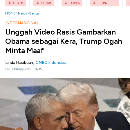
-0.69
%
-0.96
%
-0.89
%
-1.18
%
HOME
News
Berita
INTERNASIONAL
Unggah Video Rasis Gambarkan
Obama sebagai Kera, Trump Ogah
Minta Maaf
Linda Hasibuan,
CNBC Indonesia
07 February 2026 14:15