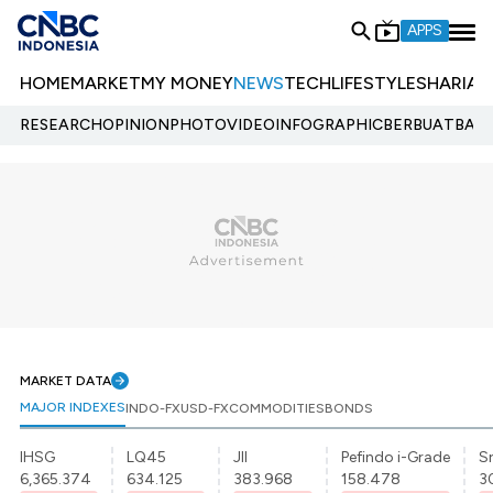
APPS
HOME
MARKET
MY MONEY
NEWS
TECH
LIFESTYLE
SHARIA
E
RESEARCH
OPINION
PHOTO
VIDEO
INFOGRAPHIC
BERBUATBAIK.
MARKET DATA
MAJOR INDEXES
INDO-FX
USD-FX
COMMODITIES
BONDS
IHSG
LQ45
JII
Pefindo i-Grade
Sr
6,365.374
634.125
383.968
158.478
3