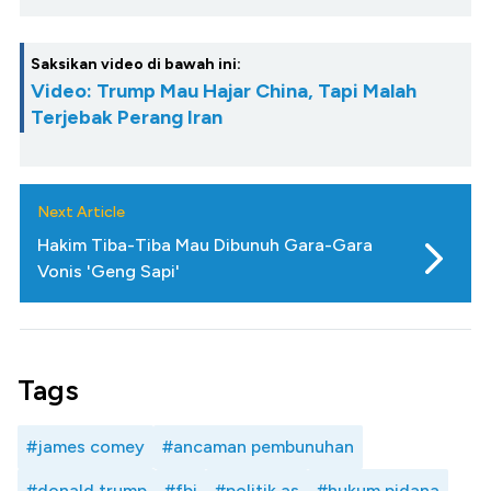
Saksikan video di bawah ini:
Video: Trump Mau Hajar China, Tapi Malah
Terjebak Perang Iran
Next Article
Hakim Tiba-Tiba Mau Dibunuh Gara-Gara
Vonis 'Geng Sapi'
Tags
#james comey
#ancaman pembunuhan
#donald trump
#fbi
#politik as
#hukum pidana