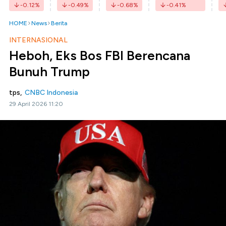
-0.12
%
-0.49
%
-0.68
%
-0.41
%
HOME
News
Berita
INTERNASIONAL
Heboh, Eks Bos FBI Berencana
Bunuh Trump
tps,
CNBC Indonesia
29 April 2026 11:20