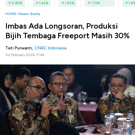
0.89
%
1.43
%
1.52
%
1.73
%
1.4
HOME
News
Berita
Imbas Ada Longsoran, Produksi
Bijih Tembaga Freeport Masih 30%
Teti Purwanti,
CNBC Indonesia
02 February 2026 17:44