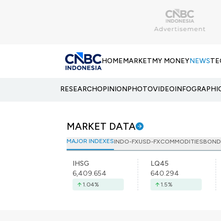
HOME
MARKET
MY MONEY
NEWS
TE
RESEARCH
OPINION
PHOTO
VIDEO
INFOGRAPHI
MARKET DATA
MAJOR INDEXES
INDO-FX
USD-FX
COMMODITIES
BOND
IHSG
LQ45
6,409.654
640.294
1.04
%
1.5
%