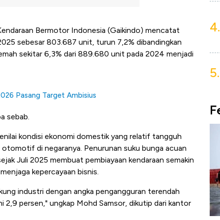
4.
Kendaraan Bermotor Indonesia (Gaikindo) mencatat
2025 sebesar 803.687 unit, turun 7,2% dibandingkan
lemah sekitar 6,3% dari 889.680 unit pada 2024 menjadi
5.
, 2026 Pasang Target Ambisius
F
pa sebab.
lai kondisi ekonomi domestik yang relatif tangguh
i otomotif di negaranya. Penurunan suku bunga acuan
 sejak Juli 2025 membuat pembiayaan kendaraan semakin
ng menjaga kepercayaan bisnis.
dukung industri dengan angka pengangguran terendah
i 2,9 persen," ungkap Mohd Samsor, dikutip dari kantor