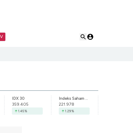
TV
IDX 30
Indeks Saham Syariah Indonesia
359.405
221.978
1.45
%
1.29
%