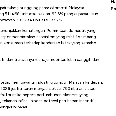
Ini Kekuatan Uang Embraer Kuasai
Ha
adi tulang punggung pasar otomotif Malaysia.
Langit Dunia, Pembunuh Boeing-Airbus?
Ba
 511.468 unit atau sekitar 62,3% pangsa pasar, jauh
atatkan 309.284 unit atau 37,7%.
ai menunjukkan kematangan. Permintaan domestik yang
ekspor menciptakan ekosistem yang relatif seimbang.
n konsumen terhadap kendaraan listrik yang semakin
ri dan transisinya menuju mobilitas lebih canggih dan
 tetap membayangi industri otomotif Malaysia ke depan.
26 justru turun menjadi sekitar 790 ribu unit atau
 faktor risiko seperti pertumbuhan ekonomi yang
 tekanan inflasi, hingga potensi perubahan insentif
mengaruhi pasar.