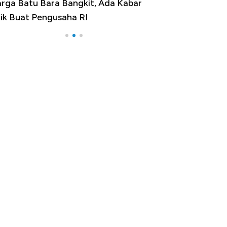
rga Batu Bara Bangkit, Ada Kabar
Harga Emas Jatu
ik Buat Pengusaha RI
Apa yang Sebena