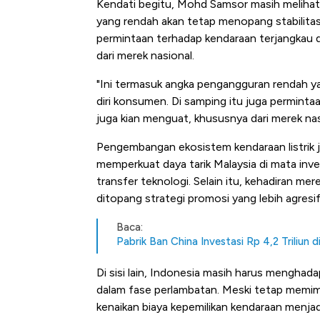
Kendati begitu, Mohd Samsor masih melihat 
yang rendah akan tetap menopang stabilit
permintaan terhadap kendaraan terjangkau 
dari merek nasional.
"Ini termasuk angka pengangguran rendah y
diri konsumen. Di samping itu juga perminta
juga kian menguat, khususnya dari merek nasio
Pengembangan ekosistem kendaraan listrik 
memperkuat daya tarik Malaysia di mata inve
transfer teknologi. Selain itu, kehadiran mer
ditopang strategi promosi yang lebih agresif
Baca:
Pabrik Ban China Investasi Rp 4,2 Triliun d
Di sisi lain, Indonesia masih harus mengha
dalam fase perlambatan. Meski tetap memimp
kenaikan biaya kepemilikan kendaraan menjadi