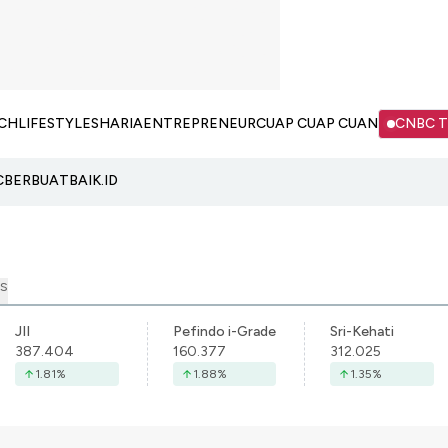
CH
LIFESTYLE
SHARIA
ENTREPRENEUR
CUAP CUAP CUAN
CNBC 
C
BERBUATBAIK.ID
S
JII
Pefindo i-Grade
Sri-Kehati
387.404
160.377
312.025
1.81
%
1.88
%
1.35
%