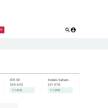
TV
IDX 30
Indeks Saham Syariah Indonesia
359.405
221.978
1.45
%
1.29
%