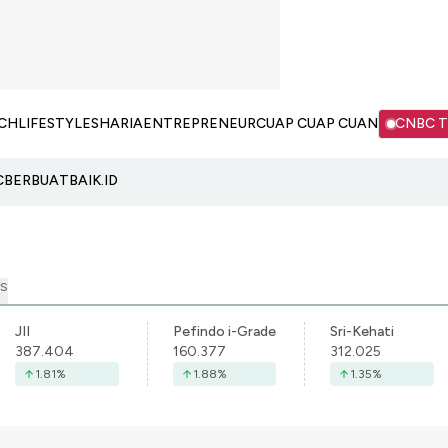
CH
LIFESTYLE
SHARIA
ENTREPRENEUR
CUAP CUAP CUAN
CNBC 
C
BERBUATBAIK.ID
S
JII
Pefindo i-Grade
Sri-Kehati
387.404
160.377
312.025
1.81
%
1.88
%
1.35
%