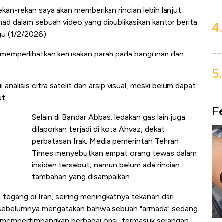
Rekan-rekan saya akan memberikan rincian lebih lanjut
d dalam sebuah video yang dipublikasikan kantor berita
4.
gu (1/2/2026).
l memperlihatkan kerusakan parah pada bangunan dan
5.
analisis citra satelit dan arsip visual, meski belum dapat
t.
F
Selain di Bandar Abbas, ledakan gas lain juga
dilaporkan terjadi di kota Ahvaz, dekat
perbatasan Irak. Media pemerintah Tehran
Times menyebutkan empat orang tewas dalam
insiden tersebut, namun belum ada rincian
tambahan yang disampaikan.
tegang di Iran, seiring meningkatnya tekanan dari
p sebelumnya mengatakan bahwa sebuah "armada" sedang
h mempertimbangkan berbagai opsi, termasuk serangan