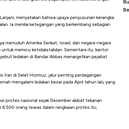
Kongo Tutup Keran Ekspor, Harga
Bu
Tembaga Terbang ke Zona Berbahaya
Be
Ali Larijani, menyatakan bahwa upaya penyusunan kerangka
jalan. Ia menilai ketegangan yang berkembang sebagian
a menuduh Amerika Serikat, Israel, dan negara-negara
untuk memicu ketidakstabilan. Sementara itu, kantor
yebut ledakan di Bandar Abbas menargetkan pejabat
 Iran di Selat Hormuz, jalur penting perdagangan
pernah mengalami ledakan besar pada April tahun lalu yang
ksi protes nasional sejak Desember akibat tekanan
500 orang tewas dalam rangkaian protes itu,