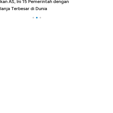
kan AS, Ini 15 Pemerintah dengan
Ini Kekuatan Ua
lanja Terbesar di Dunia
Langit Dunia, P