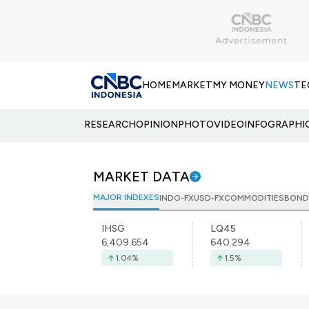
HOME
MARKET
MY MONEY
NEWS
TE
RESEARCH
OPINION
PHOTO
VIDEO
INFOGRAPHI
MARKET DATA
MAJOR INDEXES
INDO-FX
USD-FX
COMMODITIES
BOND
IHSG
LQ45
6,409.654
640.294
1.04
%
1.5
%