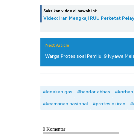
Saksikan video di bawah ini:
Video: Iran Mengkaji RUU Perketat Pela
Next Article
Warga Protes soal Pemilu, 9 Nyawa Mela
#ledakan gas
#bandar abbas
#korban
#keamanan nasional
#protes di iran
#