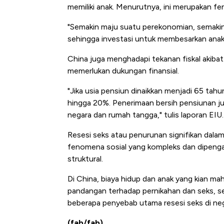
memiliki anak. Menurutnya, ini merupakan f
"Semakin maju suatu perekonomian, semakin
sehingga investasi untuk membesarkan anak p
China juga menghadapi tekanan fiskal akiba
memerlukan dukungan finansial.
"Jika usia pensiun dinaikkan menjadi 65 tahu
hingga 20%. Penerimaan bersih pensiunan j
negara dan rumah tangga," tulis laporan EIU.
Resesi seks atau penurunan signifikan dalam 
fenomena sosial yang kompleks dan dipengar
struktural.
Di China, biaya hidup dan anak yang kian mah
pandangan terhadap pernikahan dan seks, se
beberapa penyebab utama resesi seks di neg
(fab/fab)