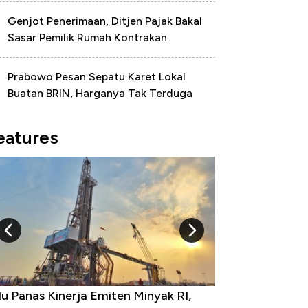
Genjot Penerimaan, Ditjen Pajak Bakal
Sasar Pemilik Rumah Kontrakan
Prabowo Pesan Sepatu Karet Lokal
Buatan BRIN, Harganya Tak Terduga
eatures
u Panas Kinerja Emiten Minyak RI,
10 Provinsi den