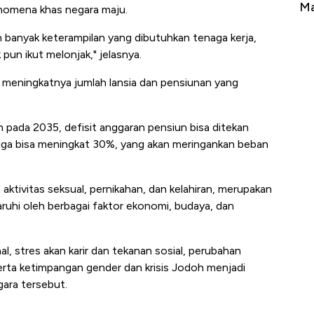
Tembaga Terbang ke Zona Berbahaya
Ma
enomena khas negara maju.
 banyak keterampilan yang dibutuhkan tenaga kerja,
un ikut melonjak," jelasnya.
t meningkatnya jumlah lansia dan pensiunan yang
n pada 2035, defisit anggaran pensiun bisa ditekan
uga bisa meningkat 30%, yang akan meringankan beban
aktivitas seksual, pernikahan, dan kelahiran, merupakan
uhi oleh berbagai faktor ekonomi, budaya, dan
al, stres akan karir dan tekanan sosial, perubahan
rta ketimpangan gender dan krisis Jodoh menjadi
ara tersebut.