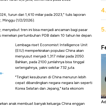
4.
24, turun dari 1,410 miliar pada 2023," tulis laporan
, Minggu (1/2/2026).
5.
y, menyebut tren ini bisa menjadi ancaman bagi pasar
igus menekan pertumbuhan PDB dalam 10 tahun ke depan.
Lembaga riset Economist Intelligence Unit
F
(EIU) memperkirakan populasi China akan
menyusut menjadi 1,317 miliar pada 2050.
Bahkan, pada 2100 jumlahnya bisa tinggal
setengahnya, yakni sekitar 732 juta.
a-
"Tingkat kesuburan di China menurun lebih
cepat dibandingkan negara-negara lain seperti
Korea Selatan dan Jepang," kata ekonom
Kongo Tutup Keran Ekspor, Harga
Ad
rkan anak membuat banyak keluarga China enggan