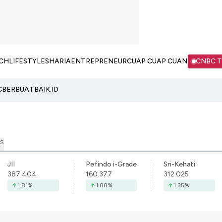
CH
LIFESTYLE
SHARIA
ENTREPRENEUR
CUAP CUAP CUAN
CNBC 
C
BERBUATBAIK.ID
S
JII
Pefindo i-Grade
Sri-Kehati
387.404
160.377
312.025
1.81
%
1.88
%
1.35
%