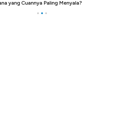
na yang Cuannya Paling Menyala?
Pengangguran Te