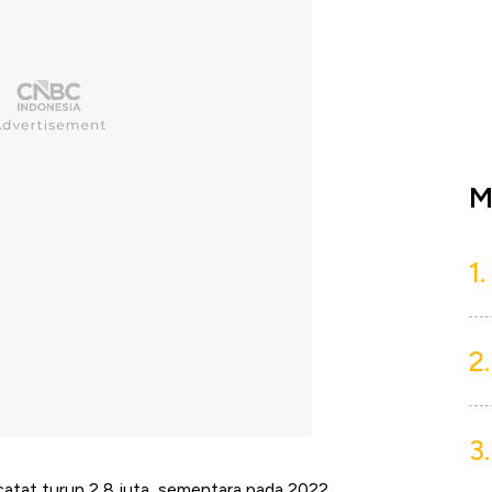
M
1.
2.
3.
catat turun 2,8 juta, sementara pada 2022