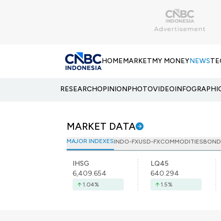
HOME
MARKET
MY MONEY
NEWS
TE
RESEARCH
OPINION
PHOTO
VIDEO
INFOGRAPHI
MARKET DATA
MAJOR INDEXES
INDO-FX
USD-FX
COMMODITIES
BOND
IHSG
LQ45
6,409.654
640.294
1.04
%
1.5
%