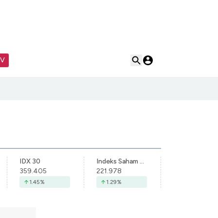
TV
IDX 30
Indeks Saham Syariah Indonesia
359.405
221.978
1.45
%
1.29
%