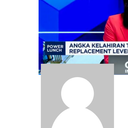
Bagikan:
#angka kelahiran
#populasi
#warga ri