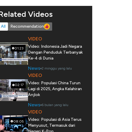
Related Videos
All
Recommendation
VIDEO
Video: Indonesia Jadi Negara
01:23
Dengan Penduduk Terbanyak
Ke-4 di Dunia
News
2 minggu yang lalu
VIDEO
Video: Populasi China Turun
02:17
Lagi di 2025, Angka Kelahiran
Anjlok
News
6 bulan yang lalu
VIDEO
Video: Populasi di Asia Terus
08:05
Menyusut, Termasuk dari
Negeri K-Pop