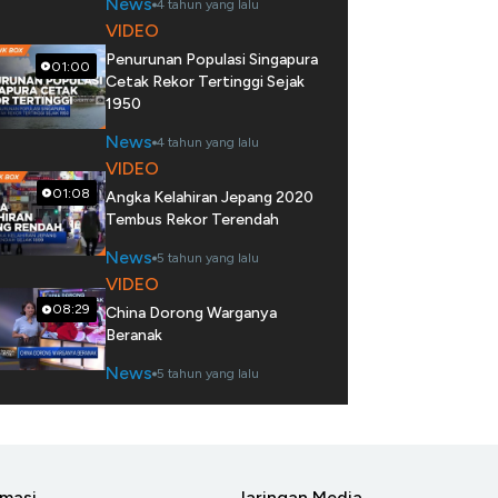
News
4 tahun yang lalu
VIDEO
Penurunan Populasi Singapura
01:00
Cetak Rekor Tertinggi Sejak
1950
News
4 tahun yang lalu
VIDEO
01:08
Angka Kelahiran Jepang 2020
Tembus Rekor Terendah
News
5 tahun yang lalu
VIDEO
08:29
China Dorong Warganya
Beranak
News
5 tahun yang lalu
rmasi
Jaringan Media