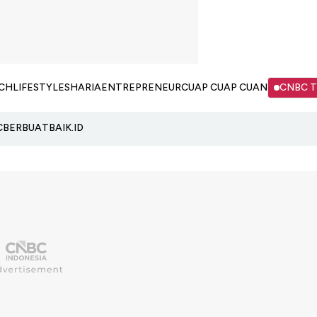
CH
LIFESTYLE
SHARIA
ENTREPRENEUR
CUAP CUAP CUAN
CNBC 
C
BERBUATBAIK.ID