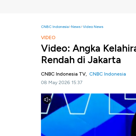
CNBC Indonesia
News
Video News
VIDEO
Video: Angka Kelahira
Rendah di Jakarta
CNBC Indonesia TV,
CNBC Indonesia
08 May 2026 15:37
Jakarta, CNBC Indonesia-
Badan Pusat Stat
rate di Indonesia terus mengalami penuruna
replacement level, yakni 2,1.
Selengkapnya dalam program Power Lunch C