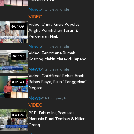
News
1 tahun yang lalu
VIDEO
Video: China Krisis Populasi,
01:09
Angka Pernikahan Turun &
Perceraian Naik
News
1 tahun yang lalu
Video: Fenomena Rumah
01:27
Kosong Makin Marak di Jepang
News
1 tahun yang lalu
Video: Childfree! Bebas Anak
Bebas Biaya, Bikin "Tenggelam"
09:41
Negara
News
2 tahun yang lalu
VIDEO
PBB: Tahun Ini, Populasi
01:26
Manusia Bumi Tembus 8 Miliar
Orang