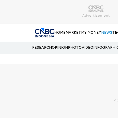
HOME
MARKET
MY MONEY
NEWS
TE
RESEARCH
OPINION
PHOTO
VIDEO
INFOGRAPHI