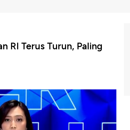
n RI Terus Turun, Paling
istik mencatat, angka kelahiran total atau total fertility
n. Angka penurunan ini bahkan kini mendekati
NBC Indonesia (Jumat, 08/05/2026) berikut ini.