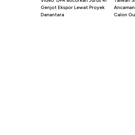
Video: DPR Bocorkan Jurus RI
Taiwan S
Genjot Ekspor Lewat Proyek
Ancaman 
Danantara
Calon Gu