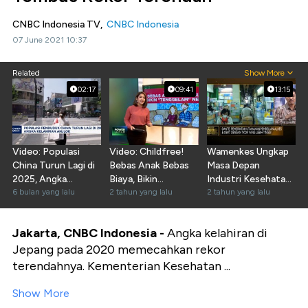
CNBC Indonesia TV,
CNBC Indonesia
07 June 2021 10:37
Related
Show More
02:17
09:41
13:15
Video: Populasi
Video: Childfree!
Wamenkes Ungkap
China Turun Lagi di
Bebas Anak Bebas
Masa Depan
2025, Angka
Biaya, Bikin
Industri Kesehatan
Kelahiran Anjlok
6 bulan yang lalu
"Tenggelam" Negara
2 tahun yang lalu
Pasca Pandemi
2 tahun yang lalu
Jakarta, CNBC Indonesia -
Angka kelahiran di
Jepang pada 2020 memecahkan rekor
terendahnya. Kementerian Kesehatan ...
Show More