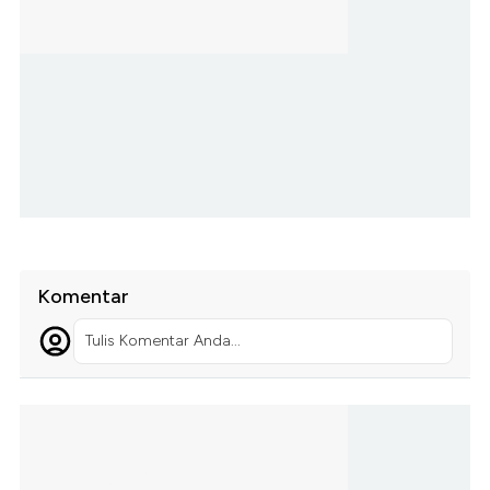
Komentar
Tulis Komentar Anda...