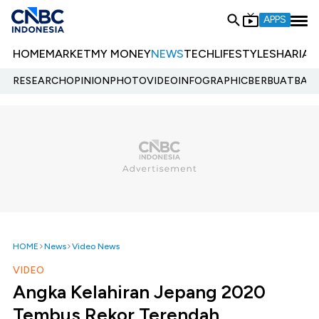
APPS
HOME
MARKET
MY MONEY
NEWS
TECH
LIFESTYLE
SHARIA
E
RESEARCH
OPINION
PHOTO
VIDEO
INFOGRAPHIC
BERBUATBAIK.
HOME
News
Video News
VIDEO
Angka Kelahiran Jepang 2020
Tembus Rekor Terendah