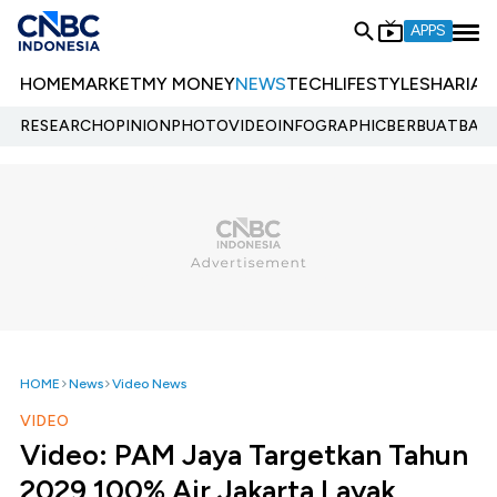
APPS
HOME
MARKET
MY MONEY
NEWS
TECH
LIFESTYLE
SHARIA
E
RESEARCH
OPINION
PHOTO
VIDEO
INFOGRAPHIC
BERBUATBAIK.
HOME
News
Video News
VIDEO
Video: PAM Jaya Targetkan Tahun
2029 100% Air Jakarta Layak