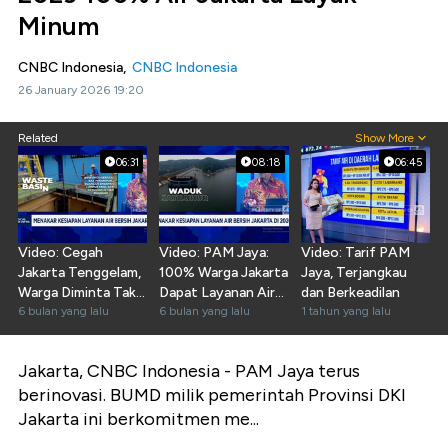
Minum
CNBC Indonesia,
CNBC Indonesia
26 January 2026 19:20
Related
Show More
06:31
08:18
06:45
Video: Cegah
Video: PAM Jaya:
Video: Tarif PAM
Jakarta Tenggelam,
100% Warga Jakarta
Jaya, Terjangkau
Warga Diminta Tak
Dapat Layanan Air
dan Berkeadilan
Pakai Air Tanah
6 bulan yang lalu
Bersih di 2029
6 bulan yang lalu
1 tahun yang lalu
Jakarta, CNBC Indonesia -
PAM Jaya terus
berinovasi. BUMD milik pemerintah Provinsi DKI
Jakarta ini berkomitmen me...