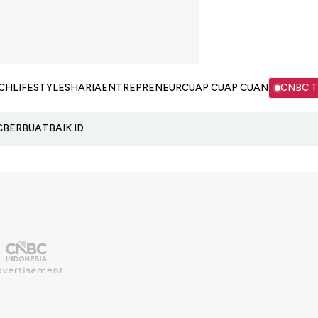
CH
LIFESTYLE
SHARIA
ENTREPRENEUR
CUAP CUAP CUAN
CNBC 
C
BERBUATBAIK.ID