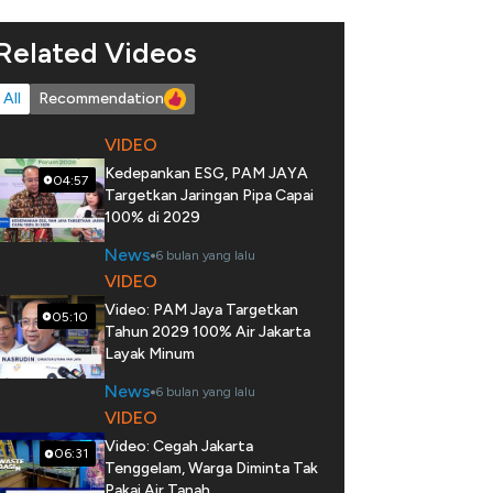
Related Videos
All
Recommendation
VIDEO
Kedepankan ESG, PAM JAYA
04:57
Targetkan Jaringan Pipa Capai
100% di 2029
News
6 bulan yang lalu
VIDEO
Video: PAM Jaya Targetkan
05:10
Tahun 2029 100% Air Jakarta
Layak Minum
News
6 bulan yang lalu
VIDEO
Video: Cegah Jakarta
06:31
Tenggelam, Warga Diminta Tak
Pakai Air Tanah