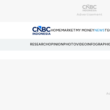
HOME
MARKET
MY MONEY
NEWS
TE
RESEARCH
OPINION
PHOTO
VIDEO
INFOGRAPHI