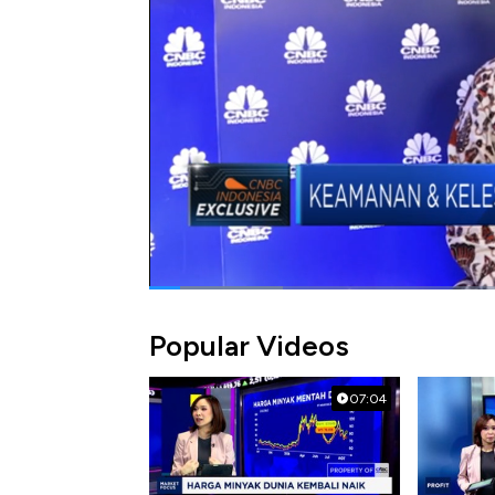
PAM Jaya untuk meningkatkan kapasitas dan 
dialog Erwin Surya Brata dengan
Presiden D
Profit, CNBC Indonesia (Jum'at, 26/7/2019
Bagikan:
#pam jaya
#dki jakarta
#akses air ber
Popular Videos
07:04