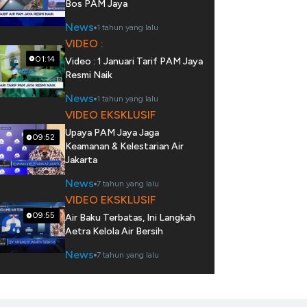
Bos PAM Jaya
News
1 tahun yang lalu
VIDEO :
01:14
Video : 1 Januari Tarif PAM Jaya
Resmi Naik
News
1 tahun yang lalu
VIDEO EKSKLUSIF
Upaya PAM Jaya Jaga
09:52
Keamanan & Kelestarian Air
Jakarta
News
7 tahun yang lalu
VIDEO EKSKLUSIF
09:55
Air Baku Terbatas, Ini Langkah
Aetra Kelola Air Bersih
News
7 tahun yang lalu