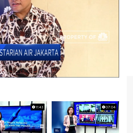
cakupan layanan air bersih?
Selengkapnya saksikan
irektur PAM Jaya, Priyatno Bambang Hernowo
dalam
).
sih
#pengelolaan air bersih
11:43
07:04