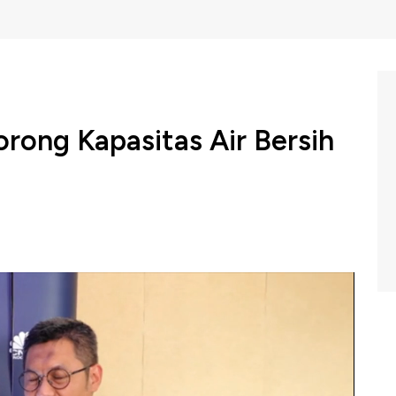
rong Kapasitas Air Bersih
3, PAM Jaya menargetkan 82% warga DKI Jakarta bisa
ahaan membutuhkan investasi mencapai Rp 17 triliun yang
olaan air bersih seperti pembangunan pipa dan jaringan
riyatno Bambang Hernowo memaparkan berbagai strategi