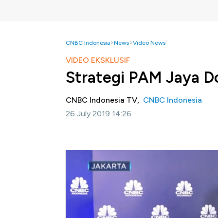
CNBC Indonesia
News
Video News
VIDEO EKSKLUSIF
Strategi PAM Jaya Do
CNBC Indonesia TV,
CNBC Indonesia
26 July 2019 14:26
Jakarta, CNBC Indonesia-
Pada tahun 202
menikmati akses air bersih. Untuk itu perus
digunakan untuk pembangunan sistem pengel
distribusi.
Seperti apa Presiden Direktur PAM Jaya, P