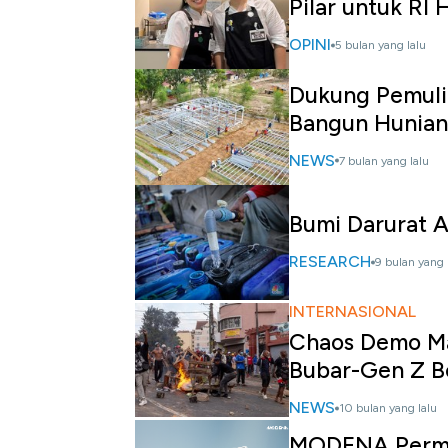
Pilar untuk RI 
OPINI
5 bulan yang lalu
Dukung Pemuli
Bangun Hunian
NEWS
7 bulan yang lalu
Bumi Darurat A
RESEARCH
9 bulan yang 
INTERNASIONAL
Chaos Demo Ma
Bubar-Gen Z B
NEWS
10 bulan yang lalu
MODENA Permud