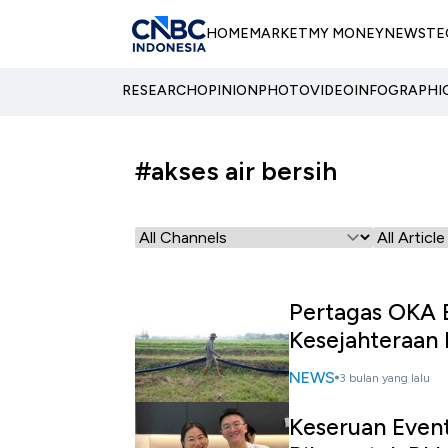
HOME
MARKET
MY MONEY
NEWS
TE
RESEARCH
OPINION
PHOTO
VIDEO
INFOGRAPHI
#akses air bersih
Pertagas OKA 
Kesejahteraan
NEWS
3 bulan yang lalu
Keseruan Event