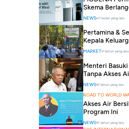
Skema Berlan
NEWS
11 bulan yang lalu
Pertamina & Se
Kepala Keluarg
MARKET
1 tahun yang lalu
Menteri Basuki
Tanpa Akses Ai
NEWS
2 tahun yang lalu
ROAD TO WORLD W
Akses Air Bers
Program Ini
NEWS
2 tahun yang lalu