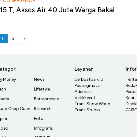
L CONFERENCE
15 T, Akses Air 40 Juta Warga Bakal
1
2
ategori
Layanan
Info
y Money
News
berbuatbaik.id
Tent
Pasangmata
Redak
ech
Lifestyle
Adsmart
Pedom
detikEvent
Karir
haria
Entrepreneur
Trans Snow World
Discl
uap Cuap Cuan
Research
Trans Studio
CNBC 
pini
Foto
ideo
Infografis