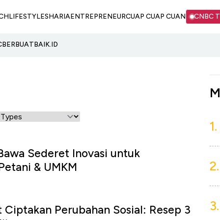
CH
LIFESTYLE
SHARIA
ENTREPRENEUR
CUAP CUAP CUAN
CNBC 
C
BERBUATBAIK.ID
M
1.
Bawa Sederet Inovasi untuk
2.
 Petani & UMKM
3.
 Ciptakan Perubahan Sosial: Resep 3