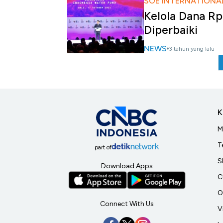
SOE INTERNATIONA
Kelola Dana Rp
Diperbaiki
NEWS
3 tahun yang lalu
K
M
T
part of
S
Download Apps
C
O
Connect With Us
V