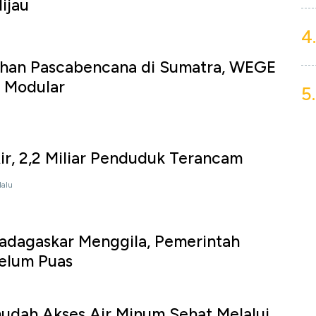
Hijau
4.
han Pascabencana di Sumatra, WEGE
 Modular
5.
ir, 2,2 Miliar Penduduk Terancam
lalu
dagaskar Menggila, Pemerintah
elum Puas
ah Akses Air Minum Sehat Melalui