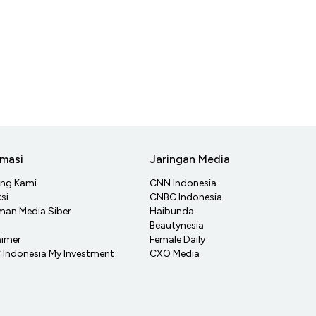
rmasi
Jaringan Media
ang Kami
CNN Indonesia
si
CNBC Indonesia
an Media Siber
Haibunda
Beautynesia
aimer
Female Daily
Indonesia My Investment
CXO Media