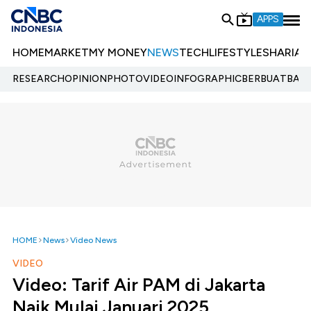
APPS
HOME
MARKET
MY MONEY
NEWS
TECH
LIFESTYLE
SHARIA
E
RESEARCH
OPINION
PHOTO
VIDEO
INFOGRAPHIC
BERBUATBAIK.
HOME
News
Video News
VIDEO
Video: Tarif Air PAM di Jakarta
Naik Mulai Januari 2025