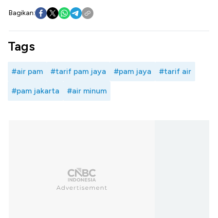
Bagikan:
Tags
#air pam
#tarif pam jaya
#pam jaya
#tarif air
#pam jakarta
#air minum