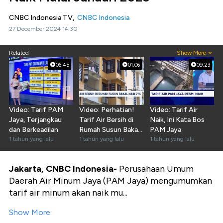
CNBC Indonesia TV,
CNBC Indonesia
27 December 2024 14:30
Related
Show More
06:45
01:06
09:23
Video: Tarif PAM
Video: Perhatian!
Video: Tarif Air
Jaya, Terjangkau
Tarif Air Bersih di
Naik, Ini Kata Bos
dan Berkeadilan
Rumah Susun Bakal
PAM Jaya
1 tahun yang lalu
Naik 71%
1 tahun yang lalu
1 tahun yang lalu
Jakarta, CNBC Indonesia-
Perusahaan Umum
Daerah Air Minum Jaya (PAM Jaya) mengumumkan
tarif air minum akan naik mu...
Show More