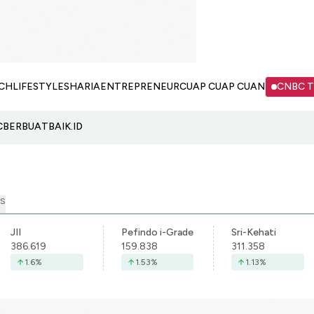
CH
LIFESTYLE
SHARIA
ENTREPRENEUR
CUAP CUAP CUAN
CNBC 
C
BERBUATBAIK.ID
S
JII
Pefindo i-Grade
Sri-Kehati
386.619
159.838
311.358
1.6
%
1.53
%
1.13
%