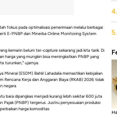
4.
tah fokus pada optimalisasi penerimaan melalui berbagai
5.
eperti E-PNBP dan Minerba Online Monitoring System
yang kemarin belum ter-
capture
sekarang jadi kita tarik. Di
F
ikan harga yang mungkin bisa meningkatkan PNBP yang
a turunkan," ujarnya.
 Mineral (ESDM) Bahlil Lahadalia memastikan kebijakan
am Rencana Kerja dan Anggaran Biaya (RKAB) 2026 tidak
n negara.
atu bara dipangkas menjadi kurang lebih sekitar 600 juta
 Pajak (PNBP) tergerus. Justru penyesuaian produksi
 perbaikan harga komoditas.
a Bangkit, Ada Kabar
Harga Emas Jatuh Usai Terban