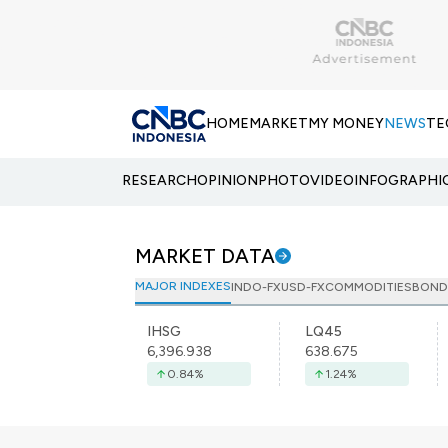
HOME
MARKET
MY MONEY
NEWS
TE
RESEARCH
OPINION
PHOTO
VIDEO
INFOGRAPHI
MARKET DATA
MAJOR INDEXES
INDO-FX
USD-FX
COMMODITIES
BOND
IHSG
LQ45
6,396.938
638.675
0.84
%
1.24
%