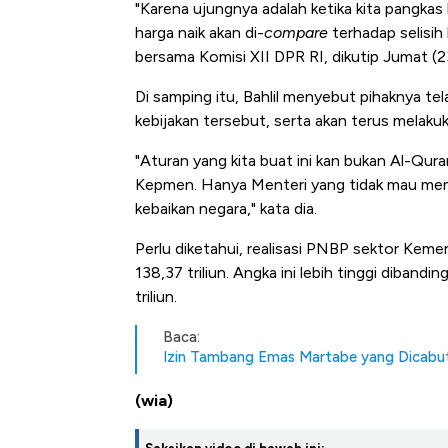
Baik Buat Peng
"Karena ujungnya adalah ketika kita pangkas h
harga naik akan di-
compare
terhadap selisih
bersama Komisi XII DPR RI, dikutip Jumat (
Di samping itu, Bahlil menyebut pihaknya tel
kebijakan tersebut, serta akan terus melak
"Aturan yang kita buat ini kan bukan Al-Qur
Kepmen. Hanya Menteri yang tidak mau menga
kebaikan negara," kata dia.
Perlu diketahui, realisasi PNBP sektor Ke
138,37 triliun. Angka ini lebih tinggi diban
triliun.
Baca:
Izin Tambang Emas Martabe yang Dicabut 
(wia)