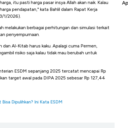
usaha RI
Apa yang Sebenarnya Terjadi
arga, itu pasti harga pasar insya Allah akan naik. Kalau
 harga pendapatan," kata Bahlil dalam Rapat Kerja
23/1/2026).
ah melakukan berbagai perhitungan dan simulasi terkait
ukan penyempurnaan.
an dan Al-Kitab harus kaku. Apalagi cuma Permen,
mbil risiko saja kalau tidak mau berubah untuk
menterian ESDM sepanjang 2025 tercatat mencapai Rp
dingkan target awal pada DIPA 2025 sebesar Rp 127,44
Bisa Dipulihkan? Ini Kata ESDM