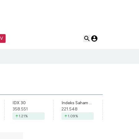
TV
IDX 30
Indeks Saham Syariah Indonesia
358.551
221.548
1.21
%
1.09
%