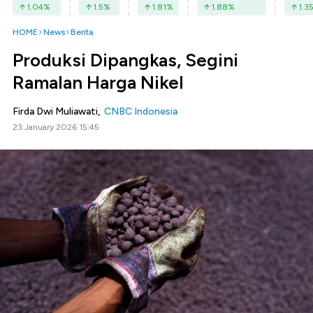
1.04
%
1.5
%
1.81
%
1.88
%
1.3
HOME
News
Berita
Produksi Dipangkas, Segini
Ramalan Harga Nikel
Firda Dwi Muliawati,
CNBC Indonesia
23 January 2026 15:45