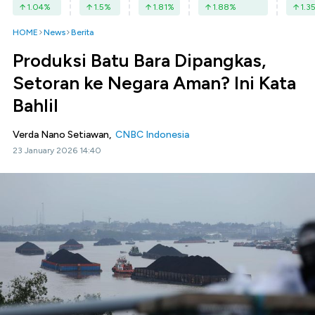
1.04
%
1.5
%
1.81
%
1.88
%
1.3
HOME
News
Berita
Produksi Batu Bara Dipangkas,
Setoran ke Negara Aman? Ini Kata
Bahlil
Verda Nano Setiawan,
CNBC Indonesia
23 January 2026 14:40