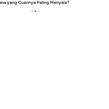
na yang Cuannya Paling Menyala?
Pengangguran Te