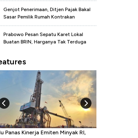
Genjot Penerimaan, Ditjen Pajak Bakal
Sasar Pemilik Rumah Kontrakan
Prabowo Pesan Sepatu Karet Lokal
Buatan BRIN, Harganya Tak Terduga
eatures
u Panas Kinerja Emiten Minyak RI,
10 Provinsi den