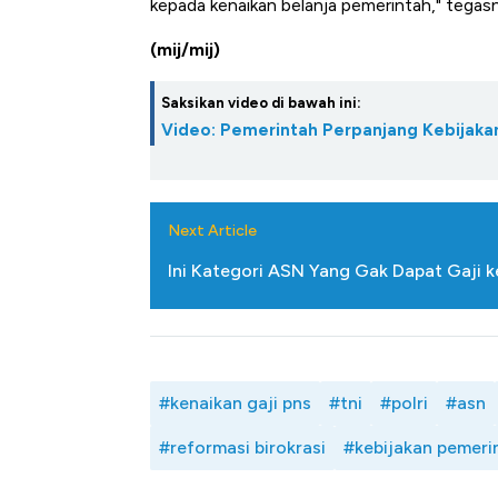
kepada kenaikan belanja pemerintah," tegas
(mij/mij)
Saksikan video di bawah ini:
Video: Pemerintah Perpanjang Kebijak
Next Article
Ini Kategori ASN Yang Gak Dapat Gaji k
#kenaikan gaji pns
#tni
#polri
#asn
#reformasi birokrasi
#kebijakan pemeri