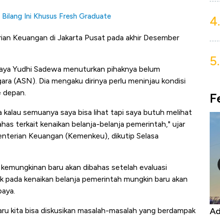
ilang Ini Khusus Fresh Graduate
4.
an Keuangan di Jakarta Pusat pada akhir Desember
5.
baya Yudhi Sadewa menuturkan pihaknya belum
ara (ASN). Dia mengaku dirinya perlu meninjau kondisi
e depan.
F
 kalau semuanya saya bisa lihat tapi saya butuh melihat
 bahas terkait kenaikan belanja-belanja pemerintah," ujar
enterian Keuangan (Kemenkeu), dikutip Selasa
 kemungkinan baru akan dibahas setelah evaluasi
 pada kenaikan belanja pemerintah mungkin baru akan
baya.
Kongo Tutup Keran Ekspor, Harga
Ad
aru kita bisa diskusikan masalah-masalah yang berdampak