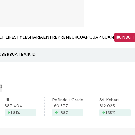
CH
LIFESTYLE
SHARIA
ENTREPRENEUR
CUAP CUAP CUAN
CNBC 
C
BERBUATBAIK.ID
S
JII
Pefindo i-Grade
Sri-Kehati
387.404
160.377
312.025
1.81
%
1.88
%
1.35
%