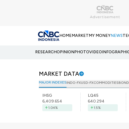
HOME
MARKET
MY MONEY
NEWS
TE
RESEARCH
OPINION
PHOTO
VIDEO
INFOGRAPHI
MARKET DATA
MAJOR INDEXES
INDO-FX
USD-FX
COMMODITIES
BOND
IHSG
LQ45
6,409.654
640.294
1.04
%
1.5
%