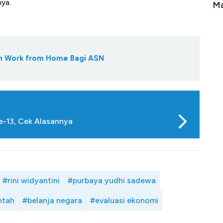
nya.
Tembaga Terbang ke Zona Berbahaya
Ma
an Work from Home Bagi ASN
e-13, Cek Alasannya
#rini widyantini
#purbaya yudhi sadewa
ntah
#belanja negara
#evaluasi ekonomi