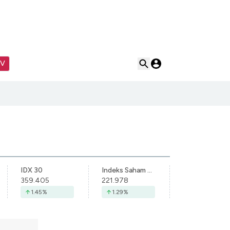
TV
IDX 30
Indeks Saham Syariah Indonesia
359.405
221.978
1.45
%
1.29
%