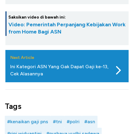
Saksikan video di bawah ini:
Video: Pemerintah Perpanjang Kebijakan Work
from Home Bagi ASN
Next Article
Ini Kategori ASN Yang Gak Dapat Gaji ke-13,
Cek Alasannya
Tags
#kenaikan gaji pns
#tni
#polri
#asn
#rini widyantini
#purbaya yudhi sadewa