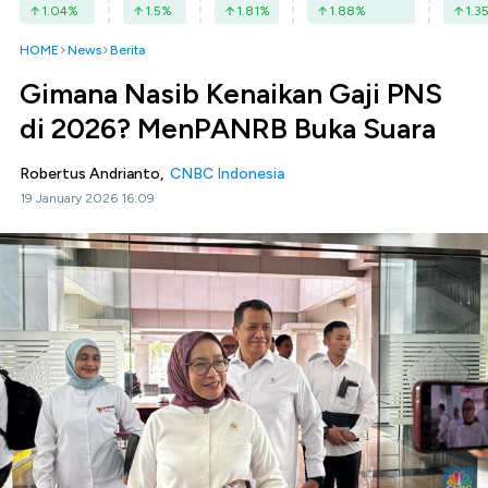
1.04
%
1.5
%
1.81
%
1.88
%
1.3
HOME
News
Berita
Gimana Nasib Kenaikan Gaji PNS
di 2026? MenPANRB Buka Suara
Robertus Andrianto,
CNBC Indonesia
19 January 2026 16:09