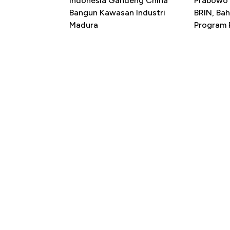
Indonesia Gandeng China
Prabowo 
Bangun Kawasan Industri
BRIN, Bah
Madura
Program P