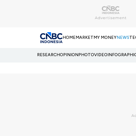
HOME
MARKET
MY MONEY
NEWS
TE
RESEARCH
OPINION
PHOTO
VIDEO
INFOGRAPHI