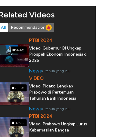
Related Videos
All
Recommendation
PTBI 2024
Video: Gubernur BI Ungkap
14:40
Prospek Ekonomi Indonesia di
2025
News
1 tahun yang lalu
VIDEO
Video: Pidato Lengkap
23:50
Prabowo di Pertemuan
Tahunan Bank Indonesia
News
1 tahun yang lalu
PTBI 2024
02:22
Video: Prabowo Ungkap Jurus
Keberhasilan Bangsa