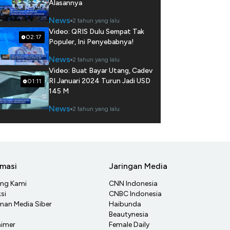
Alasannya
News
2 tahun yang lalu
Video: QRIS Dulu Sempat Tak
02:17
Populer, Ini Penyebabnya!
News
2 tahun yang lalu
Video: Buat Bayar Utang, Cadev
RI Januari 2024 Turun Jadi USD
01:11
145 M
News
2 tahun yang lalu
rmasi
Jaringan Media
ang Kami
CNN Indonesia
si
CNBC Indonesia
an Media Siber
Haibunda
Beautynesia
aimer
Female Daily