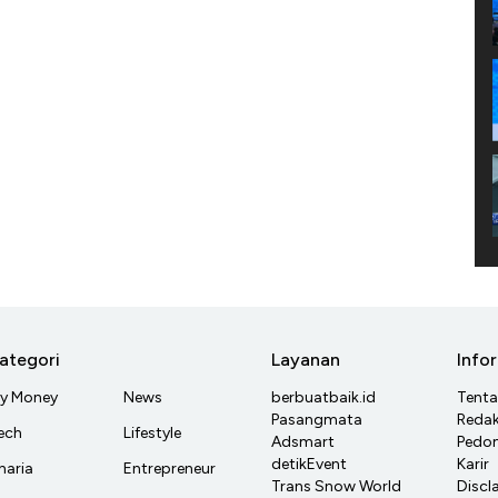
ategori
Layanan
Info
y Money
News
berbuatbaik.id
Tent
Pasangmata
Redak
ech
Lifestyle
Adsmart
Pedom
detikEvent
Karir
haria
Entrepreneur
Trans Snow World
Discl