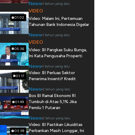
News
1 tahun yang lalu
VIDEO
01:02
Video: Malam Ini, Pertemuan
Tahunan Bank Indonesia Digelar
News
1 tahun yang lalu
VIDEO
05:36
Video: BI Pangkas Suku Bunga,
Ini Kata Pengusaha Properti
News
1 tahun yang lalu
Video: BI Perluas Sektor
01:17
Penerima Insentif Kredit
News
2 tahun yang lalu
Bos BI Ramal Ekonomi RI
Tumbuh di Atas 5,1% Jika
01:49
Pemilu 1 Putaran
News
2 tahun yang lalu
Video: BI Pastikan Likuiditas
Perbankan Masih Longgar, Ini
03:38