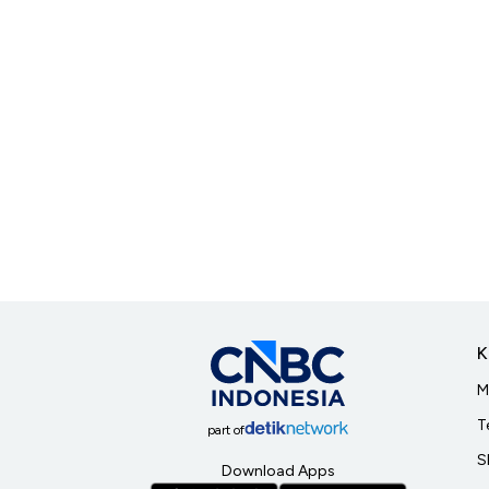
K
M
T
part of
S
Download Apps