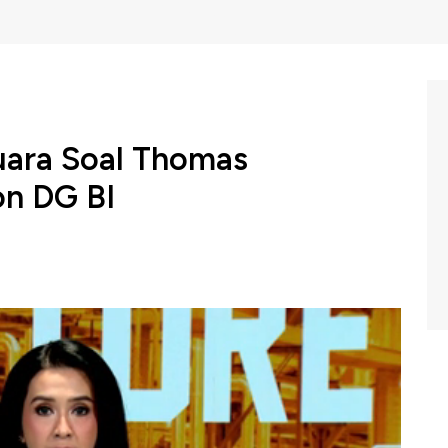
uara Soal Thomas
on DG BI
is Negara Prasetyo Hadi buka suara, soal isu masuknya
 ke bank Indonesia. thomas disebut akan mengisi salah
a.
eck CNBC Indonesia (Senin, 19/01/2026) berikut ini.