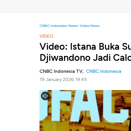
CNBC Indonesia
News
Video News
VIDEO
Video: Istana Buka S
Djiwandono Jadi Cal
CNBC Indonesia TV,
CNBC Indonesia
19 January 2026 19:45
Jakarta, CNBC Indonesia -
Menteri Sekretar
wakil menteri keuangan thomas djiwandono,
satu posisi deputi gubernur di bank Indonesi
Selengkapnya dalam program Manufacture Ch