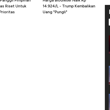
Panggil Pimpinan
Harga Biodiesel Naik Rp
as Riset Untuk
14.924/L - Trump Kembalikan
rioritas
Uang "Pungli"