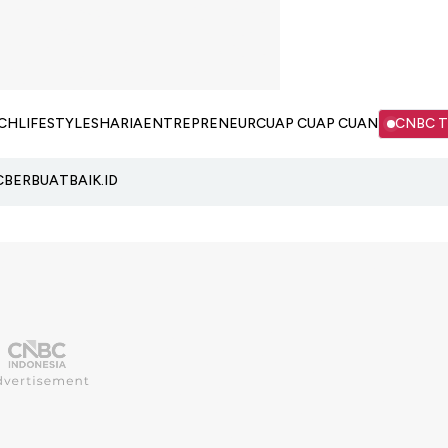
CH
LIFESTYLE
SHARIA
ENTREPRENEUR
CUAP CUAP CUAN
CNBC 
C
BERBUATBAIK.ID