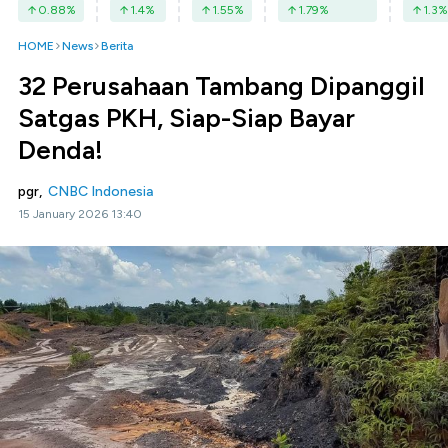
0.88
%
1.4
%
1.55
%
1.79
%
1.3
%
HOME
News
Berita
32 Perusahaan Tambang Dipanggil
Satgas PKH, Siap-Siap Bayar
Denda!
pgr,
CNBC Indonesia
15 January 2026 13:40