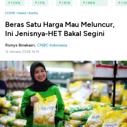
1.04
%
1.5
%
1.81
%
1.88
%
1.3
HOME
News
Berita
Beras Satu Harga Mau Meluncur,
Ini Jenisnya-HET Bakal Segini
Romys Binekasri,
CNBC Indonesia
12 January 2026 14:15