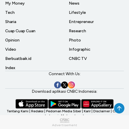
My Money
News
Tech
Lifestyle
Sharia
Entrepreneur
Cuap Cuap Cuan
Research
Opinion
Photo
Video
Infographic
Berbuatbaik.id
CNBC TV
Index
Connect With Us:
Download aplikasi CNBC Indonesia:
Tentang Kami
|
Redaksi
|
Pedoman Media Siber
|
Karir
|
Disclaimer
|
CNBC
Indonesia My Investment
©2026 CNBC Indonesia, A Transmedia Company