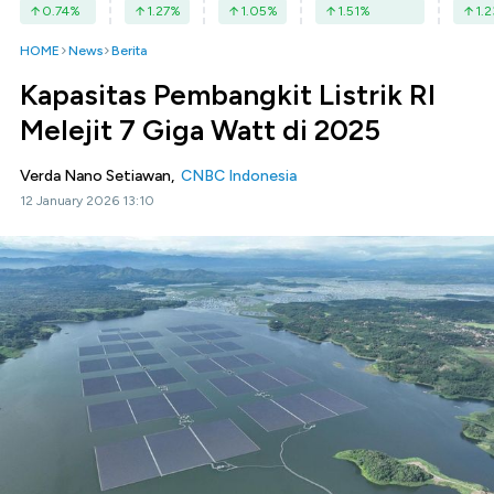
0.74
%
1.27
%
1.05
%
1.51
%
1.2
HOME
News
Berita
Kapasitas Pembangkit Listrik RI
Melejit 7 Giga Watt di 2025
Verda Nano Setiawan,
CNBC Indonesia
12 January 2026 13:10