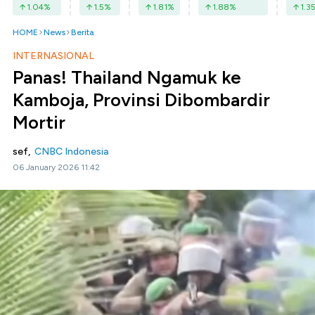
1.04
%
1.5
%
1.81
%
1.88
%
1.3
HOME
News
Berita
INTERNASIONAL
Panas! Thailand Ngamuk ke
Kamboja, Provinsi Dibombardir
Mortir
sef,
CNBC Indonesia
06 January 2026 11:42