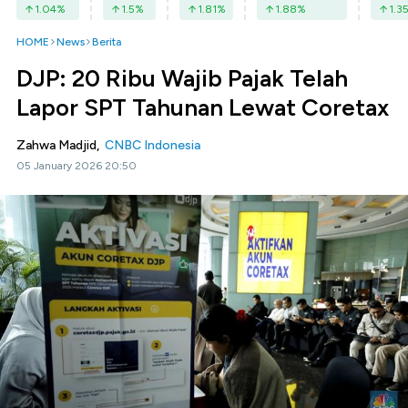
1.04
%
1.5
%
1.81
%
1.88
%
1.3
HOME
News
Berita
DJP: 20 Ribu Wajib Pajak Telah
Lapor SPT Tahunan Lewat Coretax
Zahwa Madjid,
CNBC Indonesia
05 January 2026 20:50