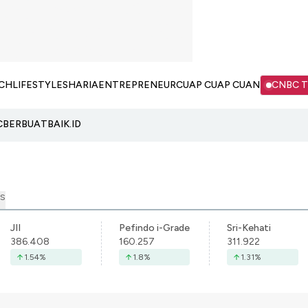
CH
LIFESTYLE
SHARIA
ENTREPRENEUR
CUAP CUAP CUAN
CNBC 
C
BERBUATBAIK.ID
S
JII
Pefindo i-Grade
Sri-Kehati
386.408
160.257
311.922
1.54
%
1.8
%
1.31
%