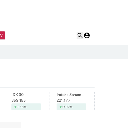
TV
IDX 30
Indeks Saham Syariah Indonesia
359.155
221.177
1.38
%
0.92
%