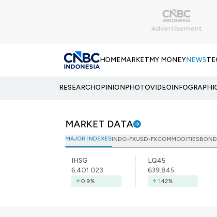
HOME
MARKET
MY MONEY
NEWS
TE
RESEARCH
OPINION
PHOTO
VIDEO
INFOGRAPHI
MARKET DATA
MAJOR INDEXES
INDO-FX
USD-FX
COMMODITIES
BOND
IHSG
LQ45
6,401.023
639.845
0.9
%
1.42
%