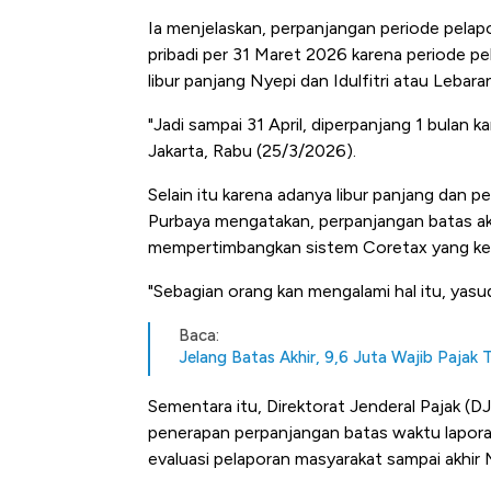
Ini Kekuatan Uang Embra
Ia menjelaskan, perpanjangan periode pelapo
Langit Dunia, Pembunuh 
pribadi per 31 Maret 2026 karena periode p
libur panjang Nyepi dan Idulfitri atau Lebar
"Jadi sampai 31 April, diperpanjang 1 bulan k
Jakarta, Rabu (25/3/2026).
Selain itu karena adanya libur panjang dan 
Purbaya mengatakan, perpanjangan batas ak
mempertimbangkan sistem Coretax yang kerap
"Sebagian orang kan mengalami hal itu, yasu
Baca:
Jelang Batas Akhir, 9,6 Juta Wajib Pajak 
Sementara itu, Direktorat Jenderal Pajak 
penerapan perpanjangan batas waktu lapor
evaluasi pelaporan masyarakat sampai akhir