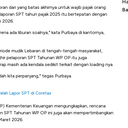
er Kuasai
Harga Batu Bara Bangkit, Ada Kabar
ran dari yang batas akhirnya untuk wajib pajak orang
Boeing-Airbus?
Baik Buat Pengusaha RI
elaporan SPT tahun pajak 2025 itu bertepatan dengan
an 2026.
arena ada liburan soalnya," kata Purbaya di kantornya,
periode mudik Lebaran di tengah-tengah masyarakat,
hir pelaporan SPT Tahunan WP OP itu juga
 masih ada kendala sedikit terkait dengan loading nya.
dah kita perpanjang," tegas Purbaya.
Telah Lapor SPT di Coretax
(DJP) Kementerian Keuangan mengungkapkan, rencana
an SPT Tahunan WP OP ini juga akan mempertimbangkan
 Maret 2026.