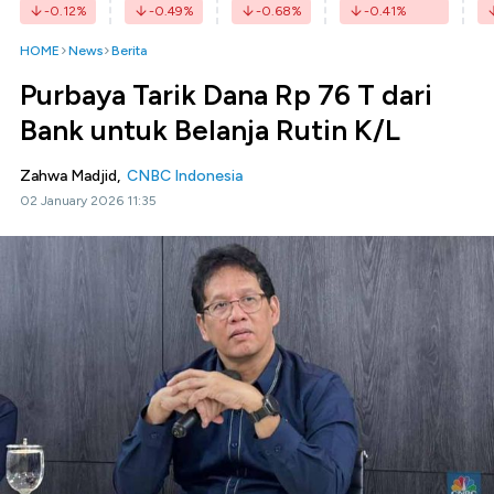
-0.12
%
-0.49
%
-0.68
%
-0.41
%
HOME
News
Berita
Purbaya Tarik Dana Rp 76 T dari
Bank untuk Belanja Rutin K/L
Zahwa Madjid,
CNBC Indonesia
02 January 2026 11:35