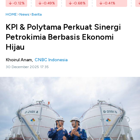
-0.12
%
-0.49
%
-0.68
%
-0.41
%
HOME
News
Berita
KPI & Polytama Perkuat Sinergi
Petrokimia Berbasis Ekonomi
Hijau
Khoirul Anam,
CNBC Indonesia
30 December 2025 17:35